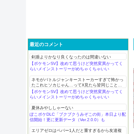
最近のコメント
剣盾よりかなり良くなったのは間違いない
【ポケモンSV】改めて思うけど突然変異かってく
らいメインストーリーがめちゃくちゃいい
ネモがバトルジャンキーストーカーすぎて怖かっ
たこれヒソカじゃん…ってX見たら皆同じこと思
ってたわ
【ポケモンSV】改めて思うけど突然変異かってく
らいメインストーリーがめちゃくちゃいい
夏休みやししゃーない
ぽこポケDLC「ブクブクうみぞこの街」本日より配
信開始！更に更新データ（Ver.2.0.0）も
エリアゼロはペパー1人だと重すぎるから友達複