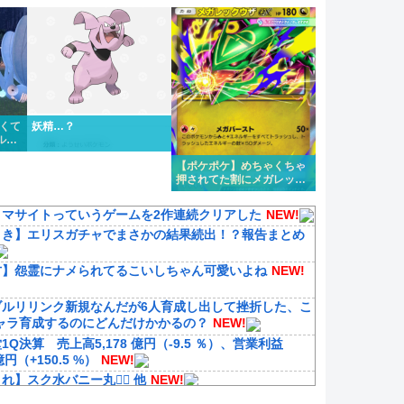
1タイプくらい欲しいよな
かくて
妖精…？
ルフ
た
【ポケポケ】めちゃくちゃ
押されてた割にメガレック
ウザ微妙じゃないか？
ノマサイトっていうゲームを2作連続クリアした
NEW!
引き】エリスガチャでまさかの結果続出！？報告まとめ
方】怨霊にナメられてるこいしちゃん可愛いよね
NEW!
ブルリリンク新規なんだが6人育成し出して挫折した、こ
ャラ育成するのにどんだけかかるの？
NEW!
1Q決算 売上高5,178 億円（-9.5 ％）、営業利益
 億円（+150.5 %）
NEW!
れ】スク水バニー丸👯‍♀️ 他
NEW!
マ娘】セイちゃんの攻撃力を見よ！！！
NEW!