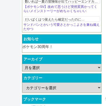
数いれば一夏の冒険味が出てハッピーエンドカ
メ？スグリきゅんの締めに置いとくね
【ポケモンSV】改めて思うけど突然変異かってく
らいメインストーリーがめちゃくちゃいい
だいばくはつ覚えたら確定だったのに…
サンドパンとかいう可愛さとかっこよさを兼ね備え
たやつ
お知らせ
ポケモン30周年！
アーカイブ
カテゴリー
ブックマーク