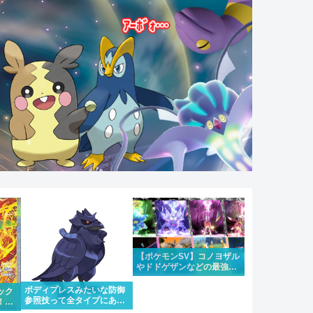
【ポケモンSV】コノヨザル
やドドゲザンなどの最強レ
イドが4週連続で開催！合
わせて大量発生も
ボディプレスみたいな防御
ック
参照技って全タイプにある
！！
のはちょっと違うけどもう
にな