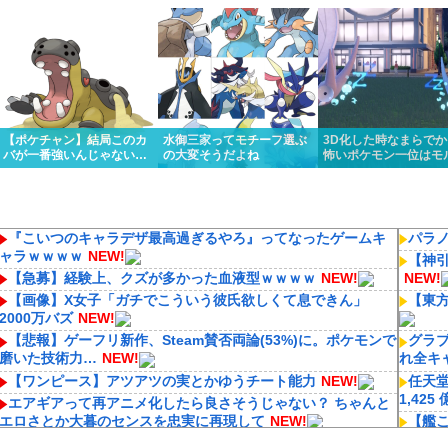
くっと優勝しちゃうけど…
リスってあんまり比較され
ってるんだけど…
ないよね
【ポケチャン】結局このカ
水御三家ってモチーフ選ぶ
3D化した時なまらで
バが一番強いんじゃない
の大変そうだよね
怖いポケモン一位はモ
か？
ォンに決定いたしまし
『こいつのキャラデザ最高過ぎるやろ』ってなったゲームキ
パラ
ャラｗｗｗｗ
NEW!
【神
【急募】経験上、クズが多かった血液型ｗｗｗｗ
NEW!
NEW!
【画像】X女子「ガチでこういう彼氏欲しくて息できん」
【東
2000万バズ
NEW!
【悲報】ゲーフリ新作、Steam賛否両論(53%)に。ポケモンで
グラ
磨いた技術力…
NEW!
れ全キ
【ワンピース】アツアツの実とかゆうチート能力
NEW!
任天堂
1,425
エアギアって再アニメ化したら良さそうじゃない？ ちゃんと
エロさとか大暮のセンスを忠実に再現して
NEW!
【艦こ
【ん報】漫画は手を抜く冨樫さん、アイドルのために近年稀
【ウ