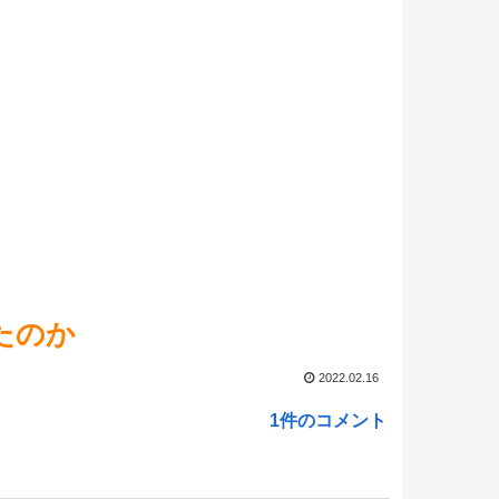
マ娘】ポッケにドンキのペラコスでファッションショー
しい…
NEW!
壊スターレイル】ファイノンもう型落ちしてるよね？ヘ
いわずもがな
NEW!
マ娘】キントレ監修『海の家「いちりゅう」』
NEW!
ed by livedoor 相互RSS
たのか
2022.02.16
1件のコメント