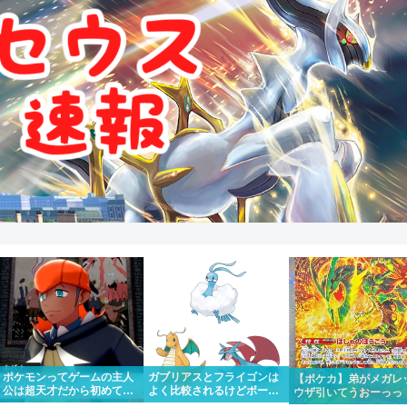
ポケモンってゲームの主人
ガブリアスとフライゴンは
【ポケカ】弟がメガレ
公は超天才だから初めて出
よく比較されるけどボーマ
ウザ引いてうおーっっ
場したポケモンリーグもさ
ンダやカイリューとチルタ
かっけー！！って一緒