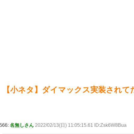
に見る美麗イラストを描くww
NEW!
【ウ
【急募】経験上、クズが多かった血液型ｗｗｗｗ
NEW!
してほ
【急募】「スーパーロボット大戦」←このコンテンツに若者
【崩
を引き込む方法
NEW!
ルタは
アニメ監督・押井守さん「実写映画やアニメ版などで『原作
【ウ
通りでよかった』なんて感想はとんでもない無知蒙昧な思考」
NEW!
Power
Powered by livedoor 相互RSS
【小ネタ】ダイマックス実装されて
566:
名無しさん
2022/02/13(日) 11:05:15.61 ID:Zsk6W8Bua