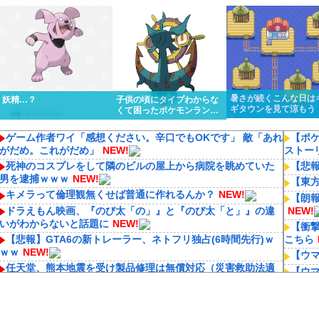
くっと優勝しちゃうけど…
リスってあんまり比較
ってるんだけど…
ないよね
暑さが続くこんな日は
妖精…？
子供の頃にタイプわからな
ギタウンを見て涼もう
くて困ったポケモンランキ
ング１位はる
ゲーム作者ワイ「感想ください。辛口でもOKです」 敵「あれ
【ポ
がだめ。これがだめ」
NEW!
ストー
死神のコスプレをして隣のビルの屋上から病院を眺めていた
【悲
男を逮捕ｗｗｗ
NEW!
【東
キメラって倫理観無くせば普通に作れるんか？
NEW!
【朗報
ドラえもん映画、『のび太「の」』と『のび太「と」』の違
NEW!
いがわからないと話題に
NEW!
【衝
【悲報】GTA6の新トレーラー、ネトフリ独占(6時間先行)ｗ
こちら
ｗｗ
NEW!
【ウ
任天堂、熊本地震を受け製品修理は無償対応（災害救助法適
【ウ
用地域）
NEW!
ラブ（
成人向けゲーム『ヤリステ メスブター』開発者絶望、銀行が
【艦
steamからの入金を拒否→金が入ってなくても売上金額分の納
よね
N