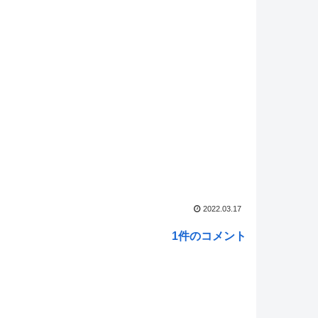
王OCG情報】UTILITY SELECTION収録『聖なる心の
 －マインドフォース－』実物画像
NEW!
娘】KFCコラボ、スタンプ97個の表記が変わってる
ed by livedoor 相互RSS
2022.03.17
1件のコメント