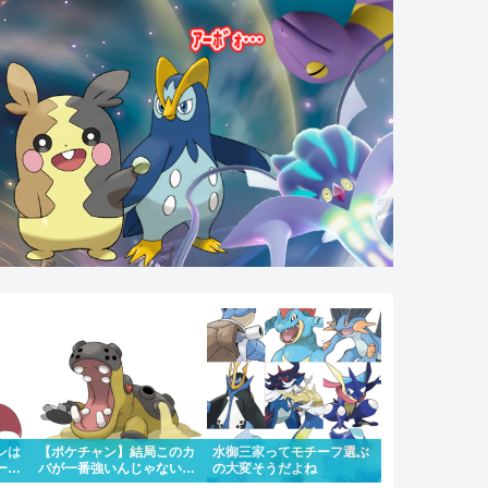
ンは
【ポケチャン】結局このカ
水御三家ってモチーフ選ぶ
ーマ
バが一番強いんじゃない
の大変そうだよね
ルタ
か？