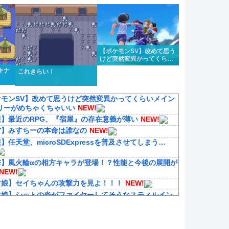
され
【ポケモンSV】改めて思う
けど突然変異かってくらい
メインストーリーがめちゃ
キナ
これきらい！
くちゃいい
ケモンSV】改めて思うけど突然変異かってくらいメイン
リーがめちゃくちゃいい
NEW!
報】最近のRPG、『宿屋』の存在意義が薄い
NEW!
方】みすちーの本命は誰なの
NEW!
】任天堂、microSDExpressを普及させてしまう…
撃】風火輪αの相方キャラが登場！？性能と今後の展開が
NEW!
マ娘】セイちゃんの攻撃力を見よ！！！
NEW!
マ娘】シットの炎がファイヤーしてそうなスティルイン
セーラーマーズ衣装）
NEW!
これ】実際提督ってそんな人気な職業じゃないと思うん
EW!