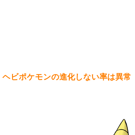
税義務あり
NEW!
【遊戯
【公式】ライザのアトリエ、AI化ｗｗｗ
NEW!
バリア
【画像】チェンソーマン作者、別名義で漫画描いている疑惑
【ウマ
が浮上
NEW!
NEW!
【急募】経験上、クズが多かった血液型ｗｗｗｗ
NEW!
Power
Powered by livedoor 相互RSS
ヘビポケモンの進化しない率は異常