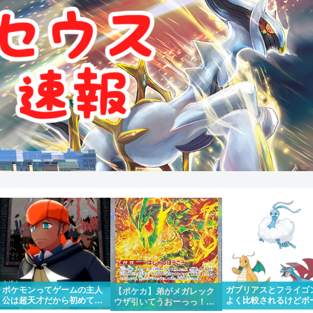
ポケモンってゲームの主人
ガブリアスとフライゴ
【ポケカ】弟がメガレック
公は超天才だから初めて出
よく比較されるけどボ
ウザ引いてうおーっっ！！
場したポケモンリーグもさ
ンダやカイリューとチ
かっけー！！って一緒にな