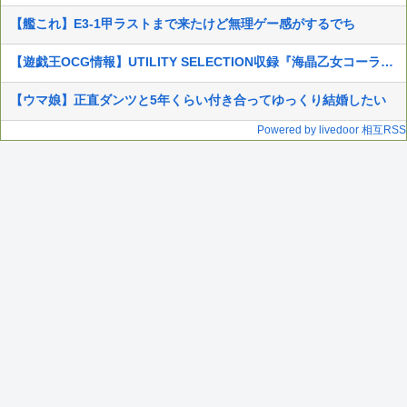
【艦これ】E3-1甲ラストまで来たけど無理ゲー感がするでち
【遊戯王OCG情報】UTILITY SELECTION収録『海晶乙女コーラルアネモネ』実物画像
【ウマ娘】正直ダンツと5年くらい付き合ってゆっくり結婚したい
Powered by livedoor 相互RSS