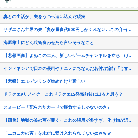
妻との生活が、夫をうつへ追い込んだ現実
サザエさん世界の夫「妻が昼食代500円しかくれない…この弁当屋、500円で売っている！その上店員さんも美人だ！毎日行こう！」
海原雄山にどん兵衛食わせたら言いそうなこと
【悲報画像】よゐこの二人、新しいゲームチャンネルを立ち上げるwwww
インドネシアで日本の漫画やアニメにちなんだ名付け流行「うずまき」や「ナルト」、「のび太」に「ルフィ」…
【悲報】エルデンリング始めたけど難しい
ドラクエ9リメイク←これドラクエ12発売前後に出ると思う？
スヌーピー「配られたカードで勝負するしかないのさ」
【画像】地獄の釜の蓋が開く←これの誤用が多すぎ。化け物が沢山出てくるイメージ持ってる奴間違ってるぞ
「ニカニカの実」を未だに受け入れられてない奴ｗｗｗ