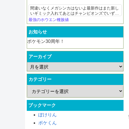
間違いなくメガシンカはないよ最新作はまた新し
いギミック入れてあとはチャンピオンズでいずれ
かが使えたり使えなかったりのルールのローテだ
最強のホウエン種族値
ろ確定ではないけどゼンブイリングは全て同時使
用出来るかは怪しい何も調...
お知らせ
ポケモン30周年！
アーカイブ
カテゴリー
ブックマーク
ぽけりん
ポケくん