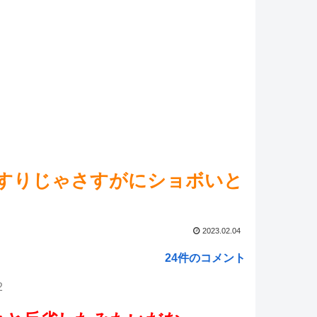
方】溢れ出るお嬢様感
NEW!
報】PS5本体、ついにゲオのチラシから消える…
NEW!
ed by livedoor 相互RSS
ぐすりじゃさすがにショボいと
2023.02.04
24件のコメント
2