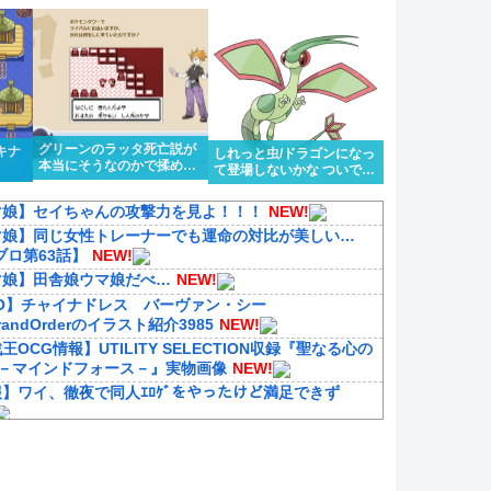
グリーンのラッタ死亡説が
キナ
しれっと虫/ドラゴンになっ
本当にそうなのかで揉める
て登場しないかな ついでに
話題になってるのを知って
色眼鏡辺りも貰って
驚いている
マ娘】セイちゃんの攻撃力を見よ！！！
NEW!
マ娘】同じ女性トレーナーでも運命の対比が美しい…
ブロ第63話】
NEW!
マ娘】田舎娘ウマ娘だべ…
NEW!
GO】チャイナドレス バーヴァン・シー
GrandOrderのイラスト紹介3985
NEW!
王OCG情報】UTILITY SELECTION収録『聖なる心の
 －マインドフォース－』実物画像
NEW!
】ワイ、徹夜で同人ｴﾛｹﾞをやったけど満足できず
報】彩・獣神祭で星玉が彩卵出る不具合発生
NEW!
メ業界「助けて！原作が枯渇してるの！」←いや既存作
期やったら良いよね？
NEW!