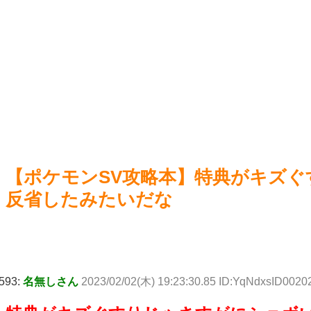
【画像】咲-saki-作者、ようやく『奇乳』に気付くｗｗｗｗ
【東
NEW!
【悲
【画像】地獄の釜の蓋が開く←これの誤用が多すぎ。化け物
が沢山出てくるイメージ持ってる奴間違ってるぞ
NEW!
Power
Powered by livedoor 相互RSS
【ポケモンSV攻略本】特典がキズ
反省したみたいだな
593:
名無しさん
2023/02/02(木) 19:23:30.85 ID:YqNdxsID0020