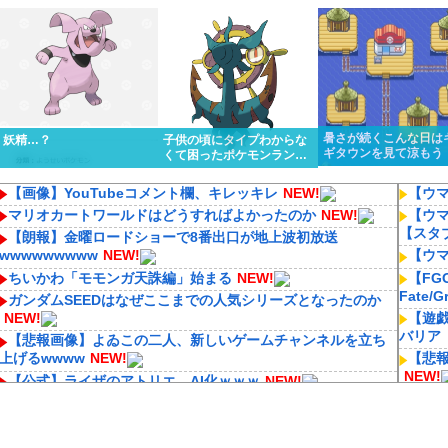
くっと優勝しちゃうけど…
ってるんだけど…
暑さが続くこんな日は
妖精…？
子供の頃にタイプわからな
ギタウンを見て涼もう
くて困ったポケモンランキ
ング１位はる
【画像】YouTubeコメント欄、キレッキレ
NEW!
【ウ
マリオカートワールドはどうすればよかったのか
NEW!
【ウ
【スタ
【朗報】金曜ロードショーで8番出口が地上波初放送
wwwwwwwww
NEW!
【ウ
ちいかわ「モモンガ天誅編」始まる
NEW!
【F
Fate/
ガンダムSEEDはなぜここまでの人気シリーズとなったのか
NEW!
【遊戯
バリア
【悲報画像】よゐこの二人、新しいゲームチャンネルを立ち
上げるwwww
NEW!
【悲報
NEW!
【公式】ライザのアトリエ、AI化ｗｗｗ
NEW!
【悲
成人向けゲーム『ヤリステ メスブター』開発者絶望、銀行が
steamからの入金を拒否→金が入ってなくても売上金額分の納
アニ
税義務あり
NEW!
品の2