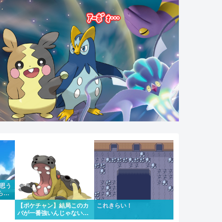
て思う
らい
ちゃ
【ポケチャン】結局このカ
これきらい！
バが一番強いんじゃない
か？