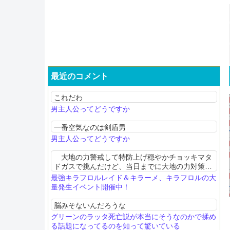
最近のコメント
これだわ
男主人公ってどうですか
一番空気なのは剣盾男
男主人公ってどうですか
大地の力警戒して特防上げ穏やかチョッキマタ
ドガスで挑んだけど、当日までに大地の力対策で
きる毒タイプを真剣に考えたのが無駄になっちま
最強キラフロルレイド＆キラーメ、キラフロルの大
ったな。 今回の最強レイドは今までと比べて比
量発生イベント開催中！
較的早めに戦闘終わること...
脳みそないんだろうな
グリーンのラッタ死亡説が本当にそうなのかで揉め
る話題になってるのを知って驚いている