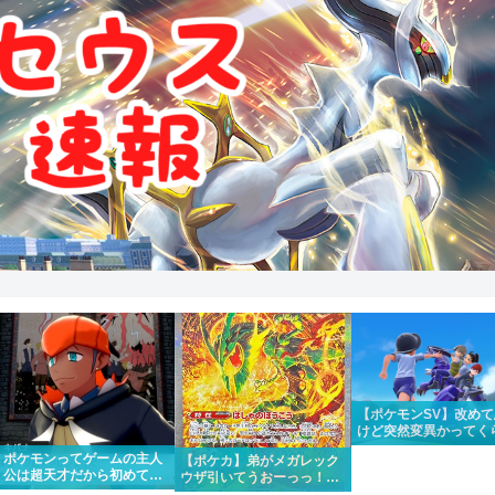
【ポケモンSV】改め
けど突然変異かってく
メインストーリーがめ
ポケモンってゲームの主人
【ポケカ】弟がメガレック
くちゃいい
公は超天才だから初めて出
ウザ引いてうおーっっ！！
場したポケモンリーグもさ
かっけー！！って一緒にな