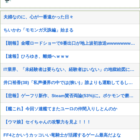
夫婦なのに、心が一番遠かった日々
ちいかわ「モモンガ天誅編」始まる
【朗報】金曜ロードショーで8番出口が地上波初放送wwwwwwwww
【速報】ひろゆき、離婚へｗｗｗ
IT業界、「未経験者は要らない、経験者はいない」の地獄絵図にwww
井口裕香(38)「私声優界の中では(狭い)」誰よりも運動してるしお尻仕上がってると自負してます。負けないっ！」
【悲報】ゲーフリ新作、Steam賛否両論(53%)に。ポケモンで磨いた技術力…
【艦これ】今回ソ連艦てまたユーロの仲間入りしとんのか
【ウマ娘】セイちゃんの攻撃力を見よ！！！
FF4とかいうカッコいい竜騎士が活躍するゲーム最高だよな