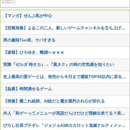
【マンガ】ぜんぶ私が中心
【悲報画像】よゐこの二人、新しいゲームチャンネルを立ち上げるwwww
男の趣味Tier表、ヤバすぎる
【速報】ひろゆき、離婚へｗｗｗ
実際『ゼルダ 時オカ』→『風タク』の時の空気感を知りたい
史上最高の質ゲーとは、発売から今日まで週販TOP30以内に居るあつ森、スマブラSP、マイクラ、マリカ8DX
【急募】時間潰せるゲーム
【画像】艦これ絵師、AI絵だと魔女裁判され心が折れる
外人「和ゲーってメニューが英語だらけだけど理解出来てる？美的センスでわざとそうしてる？」
ぴろし社長ブチギレ「ジョジョASBカカロット鬼滅ナルティメット作ったのにジャンブ公式にブロックされたんだが⁉」