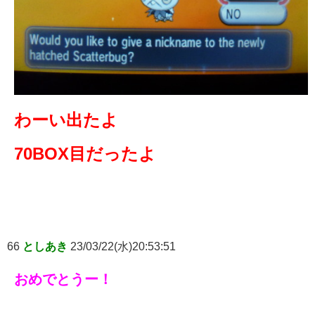
わーい出たよ
70BOX目だったよ
66
としあき
23/03/22(水)20:53:51
おめでとうー！