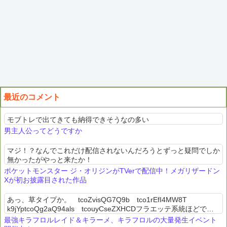
最近のコメント
モブトレで出てきても納得できそうなの多い
男主人公ってどうですか
マジ！？なんでこれだけ配信されないんだろうとずっと疑問でしか
無かったがやっと来たか！
ポケットモンスター ジ・オリジンがTVerで配信中！メガリザードン
Xが初お披露目された作品
あっ、草タイプか。 tcoZvisQG7Q9b tco1rEfI4MW8T
k9jYptcoQg2aQ94als tcouyCseZXHCDフラエッテ系統ほどでは
ないにしろ草タイプに見えるからか蕾がマ...
最強キラフロルレイド＆キラーメ、キラフロルの大量発生イベント