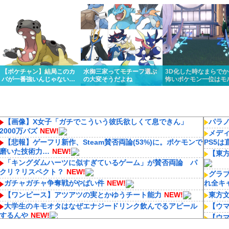
くっと優勝しちゃうけど…
リスってあんまり比較され
ってるんだけど…
ないよね
【ポケチャン】結局このカ
水御三家ってモチーフ選ぶ
3D化した時なまらで
バが一番強いんじゃない
の大変そうだよね
怖いポケモン一位はモ
か？
ォンに決定いたしまし
【画像】X女子「ガチでこういう彼氏欲しくて息できん」
パラ
2000万バズ
NEW!
メディ
【悲報】ゲーフリ新作、Steam賛否両論(53%)に。ポケモンで
PS5
磨いた技術力…
NEW!
【東
「キングダムハーツに似すぎているゲーム」が賛否両論 パ
クリ？リスペクト？
NEW!
グラ
ガチャガチャ争奪戦がやばい件
NEW!
れ全キ
【ワンピース】アツアツの実とかゆうチート能力
NEW!
東方
大学生のキモオタはなぜエナジードリンク飲んでるアピール
【ウ
するんや
NEW!
【ウ
【悲報画像】ブルーロックになんJ民とドッピュン孕ませ男登
【ウ