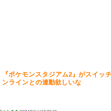
場www
NEW!
ムのパ
【画像】やたらネットで評判良い「トップをねらえ！」を家
【艦こ
族で見た結果とんでもない物が映ったんだが…
NEW!
【ウ
【公式】ライザのアトリエ、AI化ｗｗｗ
NEW!
【画像】FGOのtier表、11年目なのに初年度のキャラがSラン
クｗｗｗ
NEW!
Power
Powered by livedoor 相互RSS
『ポケモンスタジアム2』がスイッチ
ンラインとの連動欲しいな