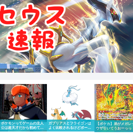
ポケモンってゲームの主人
ガブリアスとフライゴンは
【ポケカ】弟がメガレ
公は超天才だから初めて出
よく比較されるけどボーマ
ウザ引いてうおーっっ
場したポケモンリーグもさ
ンダやカイリューとチルタ
かっけー！！って一緒