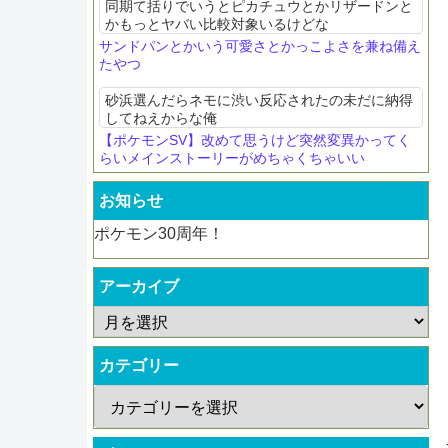
同期て括りでいうとピカチュウとかリザードンと
かもっとヤバい比較対象いるけどな
サンドパンとかいう可愛さとかっこよさを兼ね備え
たやつ
砂浜選んだらネモに渋い反応されたの未だに納得
してねえからな俺
【ポケモンSV】改めて思うけど突然変異かってく
らいメインストーリーがめちゃくちゃいい
お知らせ
ポケモン30周年！
アーカイブ
カテゴリー