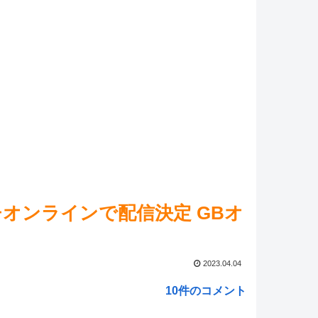
ネルが到着
NEW!
れ】スク水バニー丸👯‍♀️ 他
NEW!
マ娘】アイちゃんほんとおびしょうじょ…
NEW!
ed by livedoor 相互RSS
オンラインで配信決定 GBオ
2023.04.04
10件のコメント