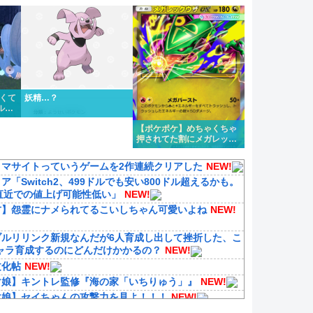
1タイプくらい欲しいよな
かくて
妖精…？
ルフ
た
【ポケポケ】めちゃくちゃ
押されてた割にメガレック
ウザ微妙じゃないか？
ノマサイトっていうゲームを2作連続クリアした
NEW!
ア「Switch2、499ドルでも安い800ドル超えるかも。
は直近での値上げ可能性低い」
NEW!
方】怨霊にナメられてるこいしちゃん可愛いよね
NEW!
ブルリリンク新規なんだが6人育成し出して挫折した、こ
ャラ育成するのにどんだけかかるの？
NEW!
文化帖
NEW!
マ娘】キントレ監修『海の家「いちりゅう」』
NEW!
マ娘】セイちゃんの攻撃力を見よ！！！
NEW!
マ娘】ヴェルサイユリゾートファームにローズキングダ