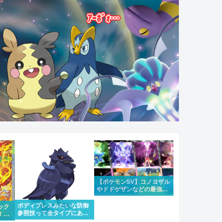
【ポケモンSV】コノヨザル
やドドゲザンなどの最強レ
イドが4週連続で開催！合
わせて大量発生も
ボディプレスみたいな防御
ック
参照技って全タイプにある
！！
のはちょっと違うけどもう
にな