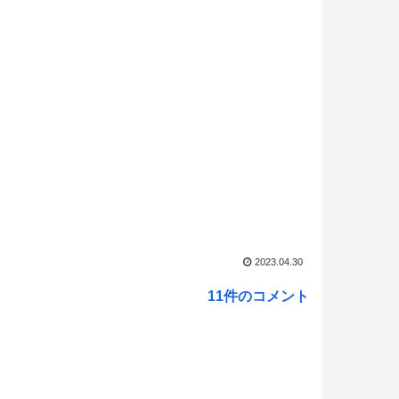
】YouTubeコメント欄、キレッキレ
NEW!
方】溢れ出るお嬢様感
NEW!
ed by livedoor 相互RSS
2023.04.30
11件のコメント