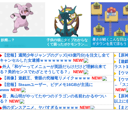
くっと優勝しちゃうけど…
ってるんだけど…
暑さが続くこんな日は
妖精…？
子供の頃にタイプわからな
ギタウンを見て涼もう
くて困ったポケモンランキ
ング１位はる
【悲報】週間少年ジャンプのグッズ(43億円分)を注文し全て
【原
キャンセルした女逮捕ｗｗｗｗｗｗｗｗ
NEW!
【遊
外人「和ゲーってメニューが英語だらけだけど理解出来て
ラスト
る？美的センスでわざとそうしてる？」
NEW!
【ウ
【画像】遊戯王、青眼の究極竜リメイクｗｗｗｗ
NEW!
【ウ
【悲報】Steamユーザー、ビデメモ16GBが主流に
←「ス
www
NEW!
NEW!
昔、鳥山明がやってたやつのドラゴンの名前わかるやつい
【原
る？
NEW!
以上に
例のダンスアニメ、ヤバすぎるｗｗｗｗｗ
NEW!
【ま
井口裕香(38)「私声優界の中では(狭い)」誰よりも運動してる
ダーク
しお尻仕上がってると自負してます。負けないっ！」
NEW!
NEW!
外人「和ゲーってメニューが英語だらけだけど理解出来て
RPG