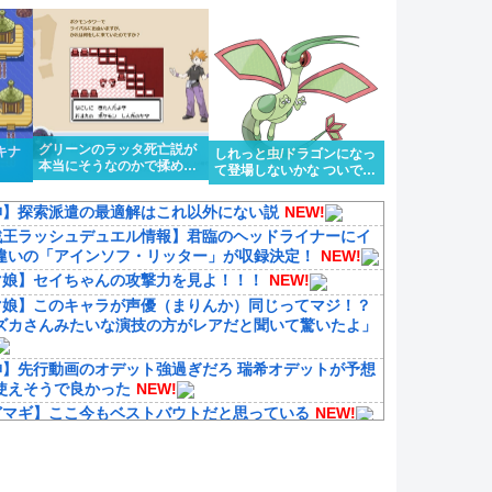
グリーンのラッタ死亡説が
キナ
しれっと虫/ドラゴンになっ
本当にそうなのかで揉める
て登場しないかな ついでに
話題になってるのを知って
色眼鏡辺りも貰って
驚いている
神】探索派遣の最適解はこれ以外にない説
NEW!
戯王ラッシュデュエル情報】君臨のヘッドライナーにイ
違いの「アインソフ・リッター」が収録決定！
NEW!
マ娘】セイちゃんの攻撃力を見よ！！！
NEW!
マ娘】このキャラが声優（まりんか）同じってマジ！？
ズカさんみたいな演技の方がレアだと聞いて驚いたよ」
神】先行動画のオデット強過ぎだろ 瑞希オデットが予想
使えそうで良かった
NEW!
どマギ】ここ今もベストバウトだと思っている
NEW!
ゴシックな2D弾幕STG『カラドリウス2』発売決定！
の即死技←これいる？
NEW!