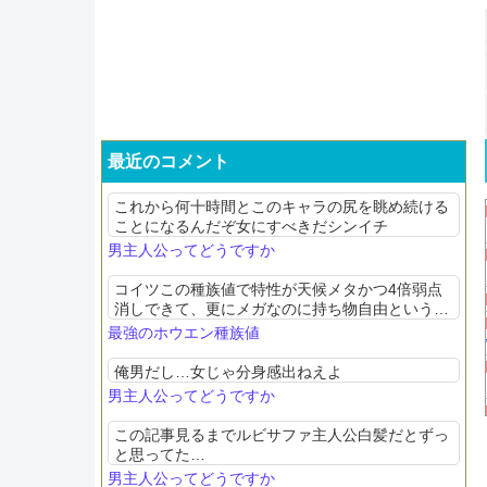
最近のコメント
これから何十時間とこのキャラの尻を眺め続ける
ことになるんだぞ女にすべきだシンイチ
男主人公ってどうですか
コイツこの種族値で特性が天候メタかつ4倍弱点
消しできて、更にメガなのに持ち物自由というホ
ウエンの頂点に相応しいポケモン
最強のホウエン種族値
俺男だし…女じゃ分身感出ねえよ
男主人公ってどうですか
この記事見るまでルビサファ主人公白髪だとずっ
と思ってた…
男主人公ってどうですか