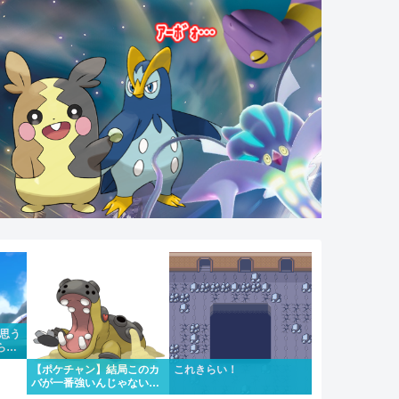
て思う
らい
ちゃ
【ポケチャン】結局このカ
これきらい！
バが一番強いんじゃない
か？