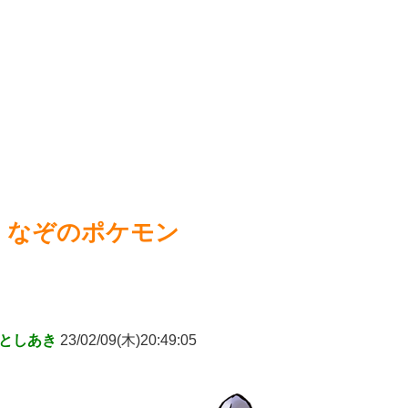
る？美的センスでわざとそうしてる？」
NEW!
【画像
【画像】ホロライブ新作ソシャゲ、またえちえち水着ガチャ
【東
ｗｗ
NEW!
死神のコスプレをして隣のビルの屋上から病院を眺めていた
男を逮捕ｗｗｗ
NEW!
Power
Powered by livedoor 相互RSS
なぞのポケモン
としあき
23/02/09(木)20:49:05