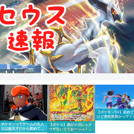
【ポケモンSV】改め
けど突然変異かってく
メインストーリーがめ
ポケモンってゲームの主人
【ポケカ】弟がメガレック
くちゃいい
公は超天才だから初めて出
ウザ引いてうおーっっ！！
場したポケモンリーグもさ
かっけー！！って一緒にな