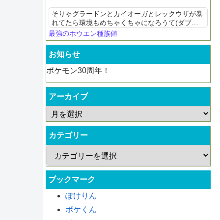
そりゃグラードンとカイオーガとレックウザが暴
れてたら環境もめちゃくちゃになろうて(ダブル
ミーニング)
最強のホウエン種族値
お知らせ
ポケモン30周年！
アーカイブ
カテゴリー
ブックマーク
ぽけりん
ポケくん