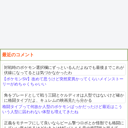
最近のコメント
対戦時のポケモン選択欄にずっといるんだよねでも最後までこれが
伏線になってるとは気づかなかったわ
【ポケモンSV】改めて思うけど突然変異かってくらいメインストー
リーがめちゃくちゃいい
角をブレードとして戦う三闘とケルディオは人型ではないけど確か
に格闘タイプだよ、キュレムの映画見たら分かる
格闘タイプって何故か人型のポケモンばっかだったけど最近はこう
いう人型に囚われない体型も増えてきたね
正義をモチーフにして良いならビーム撃つロボとか怪獣でも格闘に