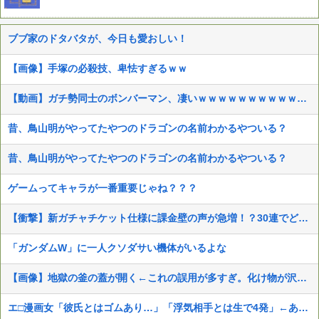
ブブ家のドタバタが、今日も愛おしい！
【画像】手塚の必殺技、卑怯すぎるｗｗ
【動画】ガチ勢同士のボンバーマン、凄いｗｗｗｗｗｗｗｗｗｗｗｗ
昔、鳥山明がやってたやつのドラゴンの名前わかるやついる？
昔、鳥山明がやってたやつのドラゴンの名前わかるやついる？
ゲームってキャラが一番重要じゃね？？？
【衝撃】新ガチャチケット仕様に課金壁の声が急増！？30連でどうなる
「ガンダムW」に一人クソダサい機体がいるよな
【画像】地獄の釜の蓋が開く←これの誤用が多すぎ。化け物が沢山出てくるイメージ持ってる奴間違ってるぞ
エ□漫画女「彼氏とはゴムあり…」「浮気相手とは生で4発」←ありえなすぎて草