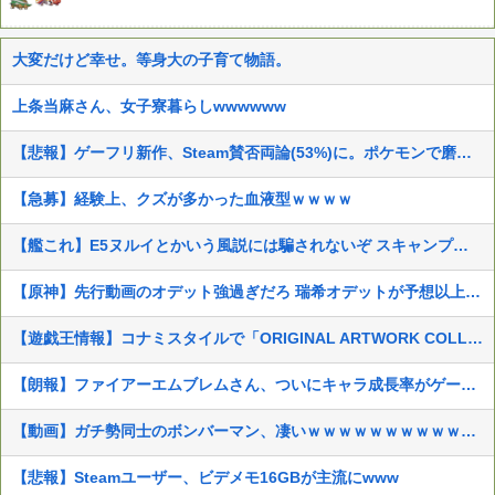
大変だけど幸せ。等身大の子育て物語。
上条当麻さん、女子寮暮らしwwwwww
【悲報】ゲーフリ新作、Steam賛否両論(53%)に。ポケモンで磨いた技術力…
【急募】経験上、クズが多かった血液型ｗｗｗｗ
【艦これ】E5ヌルイとかいう風説には騙されないぞ スキャンプくらいヌルイのなら考える
【原神】先行動画のオデット強過ぎだろ 瑞希オデットが予想以上に使えそうで良かった
【遊戯王情報】コナミスタイルで「ORIGINAL ARTWORK COLLECTION」の抽選受付開始！
【朗報】ファイアーエムブレムさん、ついにキャラ成長率がゲーム内で見れるようになる
【動画】ガチ勢同士のボンバーマン、凄いｗｗｗｗｗｗｗｗｗｗｗｗ
【悲報】Steamユーザー、ビデメモ16GBが主流にwww