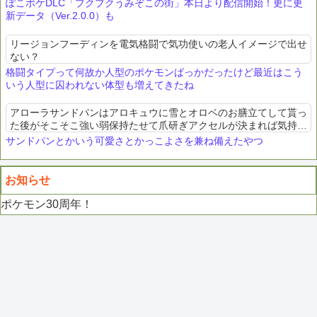
ぽこポケDLC「ブクブクうみぞこの街」本日より配信開始！更に更
新データ（Ver.2.0.0）も
リージョンフーディンを電気格闘で気功使いの老人イメージで出せ
ない？
格闘タイプって何故か人型のポケモンばっかだったけど最近はこう
いう人型に囚われない体型も増えてきたね
アローラサンドパンはアロキュウに雪とオロベのお膳立てして貰っ
た後がそこそこ強い弱保持たせて爪研ぎアクセルが決まれば気持ち
良い
サンドパンとかいう可愛さとかっこよさを兼ね備えたやつ
お知らせ
ポケモン30周年！