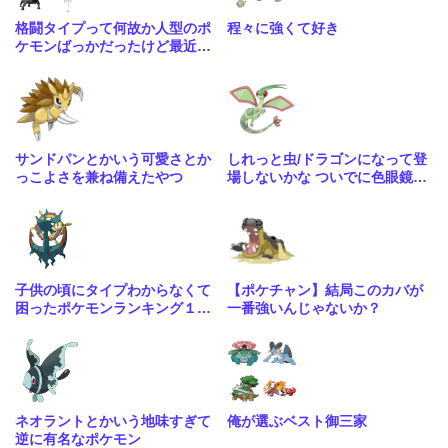
格闘タイプって何故か人型のポ
程々に強くて好き
ケモンばっかだったけど最近は
こういう人型に囚われない体型
も増えてきたね
サンドパンとかいう可愛さとか
しれっと虫/ドラゴンになって登
っこよさを兼ね備えたやつ
場しないかな ついでに色眼鏡辺
りも貰って
子供の頃にタイプわからなくて
【ポケチャン】結局このカバが
困ったポケモンランキング１位
一番強いんじゃないか？
はる
ネオラントとかいう地味すぎて
俺が選ぶベスト御三家
逆に有名なポケモン