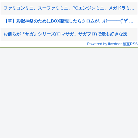
ファミコンミニ、スーファミミニ、PCエンジンミニ、メガドラミニ、ネオジオミニ
【草】彩獣神祭のためにBOX整理したらクロムが…ｷﾀ━━━(ﾟ∀ﾟ)━━━!!
お前らが『サガ』シリーズ(ロマサガ、サガフロ)で最も好きな技
Powered by livedoor 相互RSS