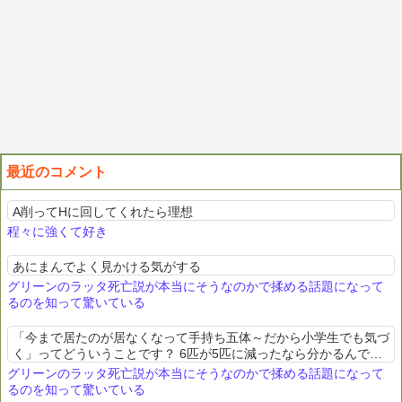
最近のコメント
A削ってHに回してくれたら理想
程々に強くて好き
あにまんでよく見かける気がする
グリーンのラッタ死亡説が本当にそうなのかで揉める話題になって
るのを知って驚いている
「今まで居たのが居なくなって手持ち五体～だから小学生でも気づ
く」ってどういうことです？ 6匹が5匹に減ったなら分かるんです
けど。まず敵手持ちはごく一部以外、ワタルでさえ5匹。シゲルは
グリーンのラッタ死亡説が本当にそうなのかで揉める話題になって
それまではラッタ含...
るのを知って驚いている