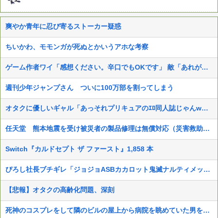
爽やか青年に忍び寄るストーカー疑惑
ちいかわ、モモンガが死ぬとかいうアホな考察
ゲーム作者ワイ「感想ください。辛口でもOKです」 敵「あれがだめ。これがだめ」
週刊少年ジャンプさん ついに100万部を割ってしまう
オタクに優しいギャル「あっそれプリキュアのｴﾛ同人誌じゃんww♡」
任天堂 熊本地震を受け被災者の製品修理は無償対応（災害救助法適用地域） 義援金5000万円寄付
Switch『カルドセプト ザ ファースト』1,858 本
ぴろし社長ブチギレ「ジョジョASBカカロット鬼滅ナルティメット作ったのにジャンブ公式にブロックされたんだが⁉」
【悲報】オタクの高齢化問題、深刻
死神のコスプレをして隣のビルの屋上から病院を眺めていた男を逮捕ｗｗｗ