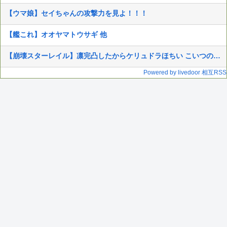
【ウマ娘】セイちゃんの攻撃力を見よ！！！
【艦これ】オオヤマトウサギ 他
【崩壊スターレイル】凛完凸したからケリュドラほちい こいつの上位互換とか出たりしないよな？
Powered by livedoor 相互RSS