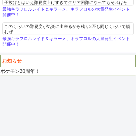
子抜けとはいえ難易度上げすぎてクリア困難になってもそれはそれ
でってなるから難しいところチャンピオンズ促進で有用ポケ配布が
最強キラフロルレイド＆キラーメ、キラフロルの大量発生イベント
主目的なら間違いなく...
開催中！
このくらいの難易度が気楽に出来るから残り3匹も同じくらいで頼
むぜ
最強キラフロルレイド＆キラーメ、キラフロルの大量発生イベント
開催中！
お知らせ
ポケモン30周年！