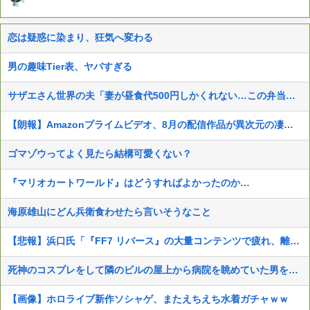
恋は疑惑に染まり、狂気へ変わる
男の趣味Tier表、ヤバすぎる
サザエさん世界の夫「妻が昼食代500円しかくれない…この弁当屋、500円で売っている！その上店員さんも美人だ！毎日行こう！」
【朗報】Amazonプライムビデオ、8月の配信作品が異次元の凄さ！体感気温50度越えへ
ゴマゾウってよく見たら結構可愛くない？
『マリオカートワールド』はどうすればよかったのか…
海原雄山にどん兵衛食わせたら言いそうなこと
【悲報】浜口氏「『FF7 リバース』の大量コンテンツで疲れ、離れたプレイヤーいた」
死神のコスプレをして隣のビルの屋上から病院を眺めていた男を逮捕ｗｗｗ
【画像】ホロライブ新作ソシャゲ、またえちえち水着ガチャｗｗ