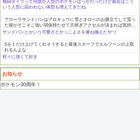
格闘タイプって何故か人型のポケモンばっかだったけど最近はこう
いう人型に囚われない体型も増えてきたね
アローラサンドパンはアロキュウに雪とオロベのお膳立てして貰っ
た後がそこそこ強い弱保持たせて爪研ぎアクセルが決まれば気持ち
良い
サンドパンとかいう可愛さとかっこよさを兼ね備えたやつ
Sを１だけ上げてくれそうすると最速スカーフでエルフーンの上取
れるんよな
程々に強くて好き
お知らせ
ポケモン30周年！