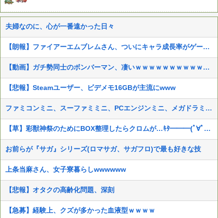
夫婦なのに、心が一番遠かった日々
【朗報】ファイアーエムブレムさん、ついにキャラ成長率がゲーム内で見れるようになる
【動画】ガチ勢同士のボンバーマン、凄いｗｗｗｗｗｗｗｗｗｗｗｗ
【悲報】Steamユーザー、ビデメモ16GBが主流にwww
ファミコンミニ、スーファミミニ、PCエンジンミニ、メガドラミニ、ネオジオミニ
【草】彩獣神祭のためにBOX整理したらクロムが…ｷﾀ━━━(ﾟ∀ﾟ)━━━!!
お前らが『サガ』シリーズ(ロマサガ、サガフロ)で最も好きな技
上条当麻さん、女子寮暮らしwwwwww
【悲報】オタクの高齢化問題、深刻
【急募】経験上、クズが多かった血液型ｗｗｗｗ