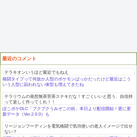
最近のコメント
テラキオンいうほど最近でもねえ
格闘タイプって何故か人型のポケモンばっかだったけど最近はこう
いう人型に囚われない体型も増えてきたね
テラリウムの発想無茶苦茶ステキだな！すごくいいと思う、自信持
って楽しく作ってくれ！！
ぽこポケDLC「ブクブクうみぞこの街」本日より配信開始！更に更
新データ（Ver.2.0.0）も
リージョンフーディンを電気格闘で気功使いの老人イメージで出せ
ない？