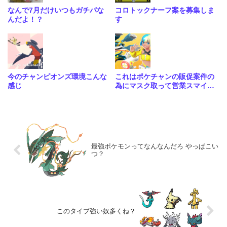
なんで7月だけいつもガチパな
コロトックナーフ案を募集しま
んだよ！？
す
今のチャンピオンズ環境こんな
これはポケチャンの販促案件の
感じ
為にマスク取って営業スマイル
となんとも言えないピースをす
るカナリィと相棒のメガシビル
ドンとついでにメガメタグロス
最強ポケモンってなんなんだろ やっぱこい
つ？
このタイプ強い奴多くね？