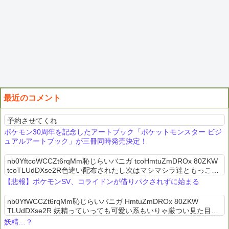
最近のコメント
予約させてくれ
ポケモン30周年を記念したアートブック「ポケットモンスター ビジ
ュアルアートブック」が三冊同時発売決定！
nb0YftcoWCCZt6rqMm恥じらいバニガ tcoHmtuZmDROx 80ZKW
tcoTLUdDXse2R色違い配布されたし次はマシマシラ達ともっこか
Z-Aの公式攻略本の早期購入者特典の色...
【悲報】ポケモンSV、コライドンが借りパクされずに始まる
nb0YfWCCZt6rqMm恥じらいバニガ HmtuZmDROx 80ZKW
TLUdDXse2R 妖精っていっても可愛い系もいりゃ厳つい見た目の
妖精もいるだろブルーやグランブルは妖精ポケモンでフェ...
妖精…？