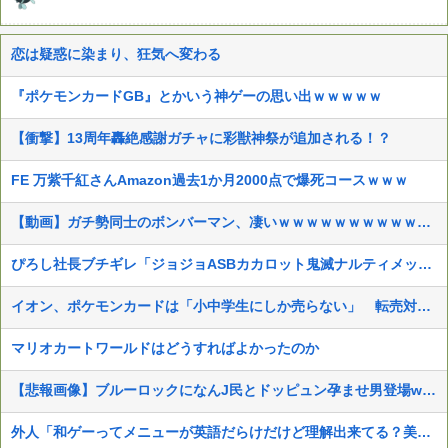
恋は疑惑に染まり、狂気へ変わる
『ポケモンカードGB』とかいう神ゲーの思い出ｗｗｗｗｗ
【衝撃】13周年轟絶感謝ガチャに彩獣神祭が追加される！？
FE 万紫千紅さんAmazon過去1か月2000点で爆死コースｗｗｗ
【動画】ガチ勢同士のボンバーマン、凄いｗｗｗｗｗｗｗｗｗｗｗｗ
ぴろし社長ブチギレ「ジョジョASBカカロット鬼滅ナルティメット作ったのにジャンブ公式にブロックされたんだが⁉」
イオン、ポケモンカードは「小中学生にしか売らない」 転売対策の決断が「素晴らしい」
マリオカートワールドはどうすればよかったのか
【悲報画像】ブルーロックになんJ民とドッピュン孕ませ男登場www
外人「和ゲーってメニューが英語だらけだけど理解出来てる？美的センスでわざとそうしてる？」