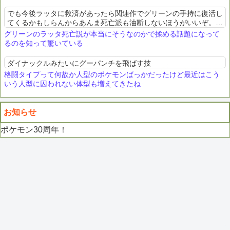
でも今後ラッタに救済があったら関連作でグリーンの手持に復活し
てくるかもしらんからあんま死亡派も油断しないほうがいいぞ。所
詮確定じゃないんだから
グリーンのラッタ死亡説が本当にそうなのかで揉める話題になって
るのを知って驚いている
ダイナックルみたいにグーパンチを飛ばす技
格闘タイプって何故か人型のポケモンばっかだったけど最近はこう
いう人型に囚われない体型も増えてきたね
お知らせ
ポケモン30周年！