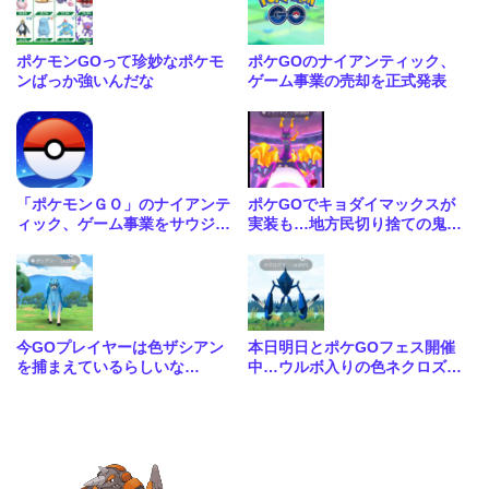
ポケモンGOって珍妙なポケモ
ポケGOのナイアンティック、
ンばっか強いんだな
ゲーム事業の売却を正式発表
「ポケモンＧＯ」のナイアンテ
ポケGOでキョダイマックスが
ィック、ゲーム事業をサウジ系
実装も…地方民切り捨ての鬼畜
に売却か
難易度で阿鼻叫喚の嵐に
今GOプレイヤーは色ザシアン
本日明日とポケGOフェス開催
を捕まえているらしいな…
中…ウルボ入りの色ネクロズマ
ゲットのチャンスだぞ