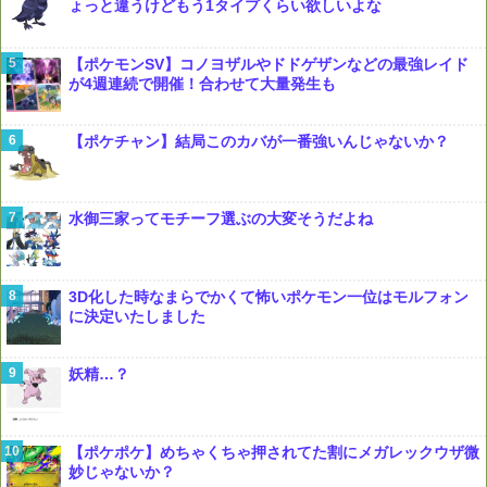
ょっと違うけどもう1タイプくらい欲しいよな
【ポケモンSV】コノヨザルやドドゲザンなどの最強レイド
が4週連続で開催！合わせて大量発生も
【ポケチャン】結局このカバが一番強いんじゃないか？
水御三家ってモチーフ選ぶの大変そうだよね
3D化した時なまらでかくて怖いポケモン一位はモルフォン
に決定いたしました
妖精…？
【ポケポケ】めちゃくちゃ押されてた割にメガレックウザ微
妙じゃないか？