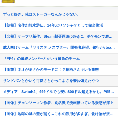
ずっと好き。俺はストーカーなんかじゃない。
【朗報】名作幻想水滸伝、14年ぶりソシャゲとして完全復活
【悲報】ゲーフリ新作、Steam賛否両論(53%)に。ポケモンで磨いた技術力…
成人向けゲーム『ヤリステ メスブター』開発者絶望、銀行がsteamからの入金を拒否→金が入ってなくても売上金額分の納税義務あり
『FF4』の最終メンバーとかいう最高のチーム
【衝撃】ネオがまさかのモードに！？棺桶さんキレる事態
サンドパンとかいう可愛さとかっこよさを兼ね備えたやつ
メディア「Switch2、499ドルでも安い800ドル超えるかも。PS5は直近での値上げ可能性低い」
【画像】チェンソーマン作者、別名義で漫画描いている疑惑が浮上
【画像】地獄の釜の蓋が開く←これの誤用が多すぎ。化け物が沢山出てくるイメージ持ってる奴間違ってるぞ