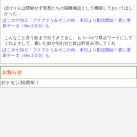
ぽけりんは閉鎖せず害悪たちの隔離施設として機能しておいてほし
かった…
ぽこポケDLC「ブクブクうみぞこの街」本日より配信開始！更に更
新データ（Ver.2.0.0）も
こんなこと言う奴まで出てきてるし、もうパルワ禁止ワードにして
くれよそして、書いた奴や匂わせた奴は軒並み消してくれ
ぽこポケDLC「ブクブクうみぞこの街」本日より配信開始！更に更
新データ（Ver.2.0.0）も
お知らせ
ポケモン30周年！