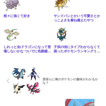
程々に強くて好き
サンドパンとかいう可愛さとか
っこよさを兼ね備えたやつ
しれっと虫/ドラゴンになって登
子供の頃にタイプわからなくて
場しないかな ついでに色眼鏡辺
困ったポケモンランキング１位
りも貰って
はる
貴様らに俺のポケモンの趣味がわかるか
な？