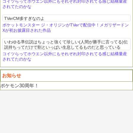
ロケット団)3.HGSSで主人公に捕まる4.XYで主人公に捕まる5.Z...
コイツらってホウエン以外にもそれぞれ封印されてる感じ結構量産
されてたのかな
TVerCM多すぎなのよ
ポケットモンスター ジ・オリジンがTVerで配信中！メガリザードン
Xが初お披露目された作品
いわゆる準伝説はちょっと強くて珍しい(人間が勝手に言ってる)伝
説持ちってだけで割といっぱい生息してるものだと思っている
コイツらってホウエン以外にもそれぞれ封印されてる感じ結構量産
されてたのかな
お知らせ
ポケモン30周年！