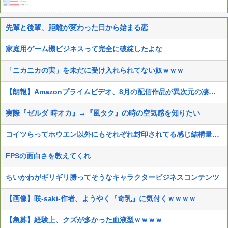
先輩と後輩、距離が変わった日から始まる恋
家庭用ゲーム機ビジネスって完全に破綻したよな
「ニカニカの実」を未だに受け入れられてない奴ｗｗｗ
【朗報】Amazonプライムビデオ、8月の配信作品が異次元の凄さ！体感気温50度越えへ
実際『ゼルダ 時オカ』→『風タク』の時の空気感を知りたい
コイツらってホウエン以外にもそれぞれ封印されてる感じ結構量産されてたのかな
FPSの面白さを教えてくれ
ちいかわがギリギリ勝ってそうなキャラクタービジネスコンテンツ
【画像】咲-saki-作者、ようやく『奇乳』に気付くｗｗｗｗ
【急募】経験上、クズが多かった血液型ｗｗｗｗ