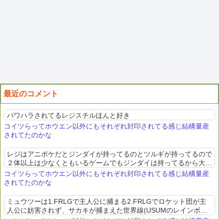
最近のコメント
パワハラされてるレジスチルほんと好き
コイツらってホウエン以外にもそれぞれ封印されてる感じ結構量産
されてたのかな
レジはアニポケだとジンダイが持ってるのとツルギが持ってるので
２体以上は少なくともいるゲームでもジンダイは持ってるから大量
生産されててもおかしくはないか
コイツらってホウエン以外にもそれぞれ封印されてる感じ結構量産
されてたのかな
ミュウツーは1.FRLGで主人公に捕まる2.FRLGでロケット団が主
人公に妨害されず、サカキが捕まえた世界線(USUMのレインボー