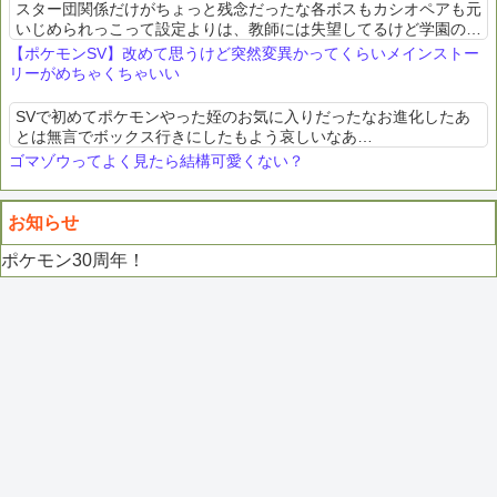
スター団関係だけがちょっと残念だったな各ボスもカシオペアも元
いじめられっこって設定よりは、教師には失望してるけど学園のい
じめを無くそうと活動する正義の不良集団みたいな存在であってほ
【ポケモンSV】改めて思うけど突然変異かってくらいメインストー
しかった
リーがめちゃくちゃいい
SVで初めてポケモンやった姪のお気に入りだったなお進化したあ
とは無言でボックス行きにしたもよう哀しいなあ…
ゴマゾウってよく見たら結構可愛くない？
お知らせ
ポケモン30周年！