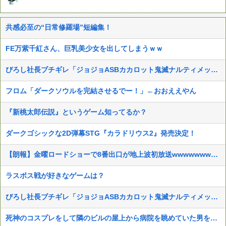
共感必至の“日常修羅場”短編集！
FE万紫千紅さん、巨乳美少女を出してしまうｗｗ
ぴろし社長ブチギレ「ジョジョASBカカロット鬼滅ナルティメット作ったのにジャンブ公式にブロックされたんだが⁉」
フロム「ダークソウルを完結させるでー！」←おおええやん
『新桃太郎伝説』というゲーム知ってるか？
ダークゴシックな2D弾幕STG『カラドリウス2』発売決定！
【朗報】金曜ロードショーで8番出口が地上波初放送wwwwwwwww
ラスボス戦が好きなゲームは？
ぴろし社長ブチギレ「ジョジョASBカカロット鬼滅ナルティメット作ったのにジャンブ公式にブロックされたんだが⁉」
死神のコスプレをして隣のビルの屋上から病院を眺めていた男を逮捕ｗｗｗ