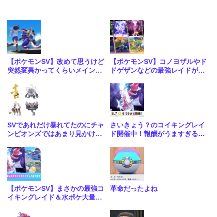
【ポケモンSV】改めて思うけど
【ポケモンSV】コノヨザルやド
突然変異かってくらいメインス
ドゲザンなどの最強レイドが4
トーリーがめちゃくちゃいい
週連続で開催！合わせて大量発
生も
SVであれだけ暴れてたのにチャ
さいきょう？のコイキングレイ
ンピオンズではあまり見かけな
ド開催中！報酬がうますぎる神
いな…
レイドきたな
【ポケモンSV】まさかの最強コ
革命だったよね
イキングレイド＆水ポケ大量発
生イベントが開催！