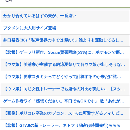
分かり合えているはずの夫が、一番遠い
ブタメンに大人用サイズ登場
井口裕香(38)「私声優界の中では(狭い)」誰よりも運動してるしお尻仕上がってると自負してます。負けないっ！」
【悲報】ゲーフリ新作、Steam賛否両論(53%)に。ポケモンで磨いた技術力…
【ウマ娘】美浦寮が主催する納涼夏祭りで各ウマ娘が出しそうな催し物
【ウマ娘】要求スタミナってどうやって計算するのか未だに謎…
【ウマ娘】同じ女性トレーナーでも運命の対比が美しい…【スタブロ第63話】
ゲーム作者ワイ「感想ください。辛口でもOKです」 敵「あれがだめ。これがだめ」
【画像】ポリコレ卒業のカプコン、スト6に可愛すぎるフィリピン人キャラ実装！
【悲報】GTA6の新トレーラー、ネトフリ独占(6時間先行)ｗｗｗ