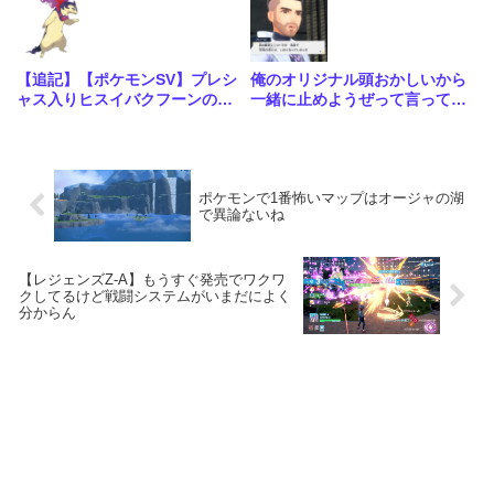
【追記】【ポケモンSV】プレシ
俺のオリジナル頭おかしいから
ャス入りヒスイバクフーンの配
一緒に止めようぜって言ってく
布が決定！こいつ大会で優勝メ
るAI初めて見た
ンバーくらい強いポケモンだっ
たのか…
ポケモンで1番怖いマップはオージャの湖
で異論ないね
【レジェンズZ-A】もうすぐ発売でワクワ
クしてるけど戦闘システムがいまだによく
分からん