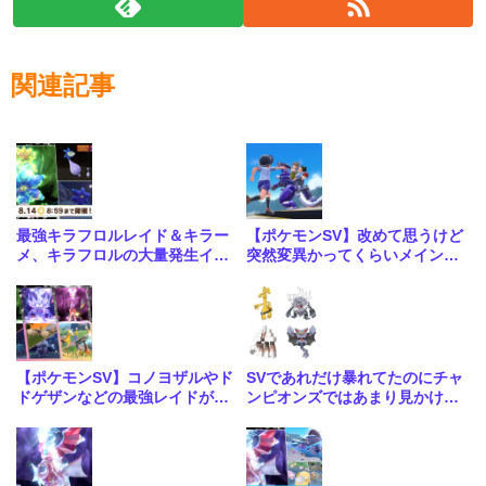
関連記事
最強キラフロルレイド＆キラー
【ポケモンSV】改めて思うけど
メ、キラフロルの大量発生イベ
突然変異かってくらいメインス
ント開催中！
トーリーがめちゃくちゃいい
【ポケモンSV】コノヨザルやド
SVであれだけ暴れてたのにチャ
ドゲザンなどの最強レイドが4
ンピオンズではあまり見かけな
週連続で開催！合わせて大量発
いな…
生も