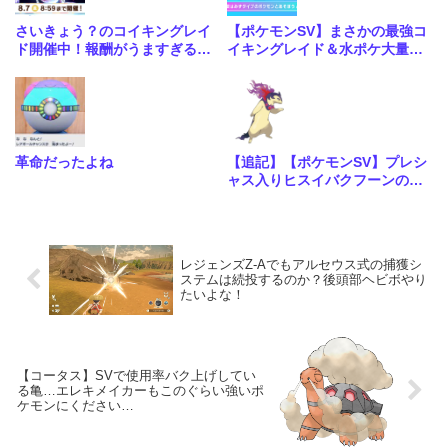
さいきょう？のコイキングレイ
【ポケモンSV】まさかの最強コ
ド開催中！報酬がうますぎる神
イキングレイド＆水ポケ大量発
レイドきたな
生イベントが開催！
革命だったよね
【追記】【ポケモンSV】プレシ
ャス入りヒスイバクフーンの配
布が決定！こいつ大会で優勝メ
ンバーくらい強いポケモンだっ
たのか…
レジェンズZ-Aでもアルセウス式の捕獲シ
ステムは続投するのか？後頭部ヘビボやり
たいよな！
【コータス】SVで使用率バク上げしてい
る亀…エレキメイカーもこのぐらい強いポ
ケモンにください…