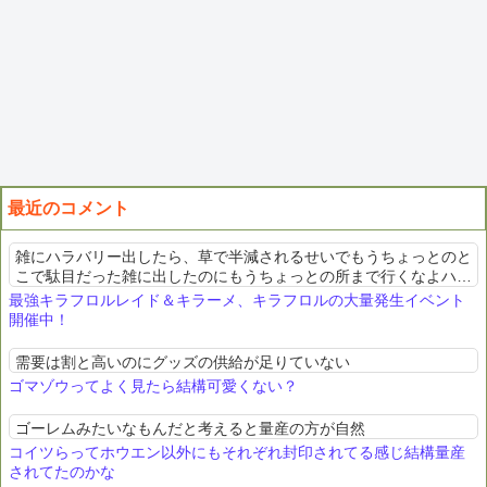
最近のコメント
雑にハラバリー出したら、草で半減されるせいでもうちょっとのと
こで駄目だった雑に出したのにもうちょっとの所まで行くなよハラ
バリーお前、便利か
最強キラフロルレイド＆キラーメ、キラフロルの大量発生イベント
開催中！
需要は割と高いのにグッズの供給が足りていない
ゴマゾウってよく見たら結構可愛くない？
ゴーレムみたいなもんだと考えると量産の方が自然
コイツらってホウエン以外にもそれぞれ封印されてる感じ結構量産
されてたのかな