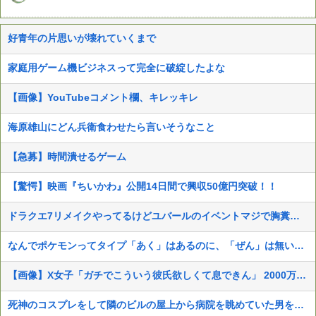
好青年の片思いが壊れていくまで
家庭用ゲーム機ビジネスって完全に破綻したよな
【画像】YouTubeコメント欄、キレッキレ
海原雄山にどん兵衛食わせたら言いそうなこと
【急募】時間潰せるゲーム
【驚愕】映画『ちいかわ』公開14日間で興収50億円突破！！
ドラクエ7リメイクやってるけどユバールのイベントマジで胸糞だなｗ
なんでポケモンってタイプ「あく」はあるのに、「ぜん」は無いの？
【画像】X女子「ガチでこういう彼氏欲しくて息できん」 2000万バズ
死神のコスプレをして隣のビルの屋上から病院を眺めていた男を逮捕ｗｗｗ