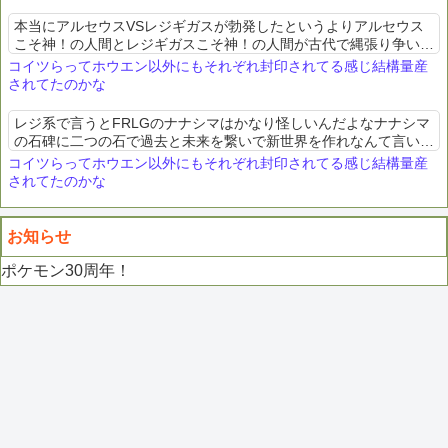
本当にアルセウスVSレジギガスが勃発したというよりアルセウス
こそ神！の人間とレジギガスこそ神！の人間が古代で縄張り争いし
てたと見た方がいいんじゃないかな
コイツらってホウエン以外にもそれぞれ封印されてる感じ結構量産
されてたのかな
レジ系で言うとFRLGのナナシマはかなり怪しいんだよなナナシマ
の石碑に二つの石で過去と未来を繋いで新世界を作れなんて言い出
すダイパやレジェアルやってたらどう考えてもヤベェこと言っちゃ
コイツらってホウエン以外にもそれぞれ封印されてる感じ結構量産
ってる石碑と点字の...
されてたのかな
お知らせ
ポケモン30周年！