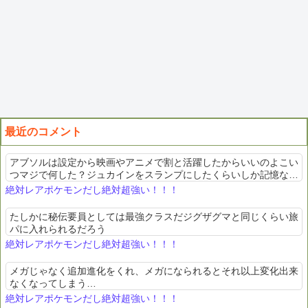
最近のコメント
アブソルは設定から映画やアニメで割と活躍したからいいのよこい
つマジで何した？ジュカインをスランプにしたくらいしか記憶ない
わポケスペとかでもヒロインの手持ちなのにバナナを風呂でむしら
絶対レアポケモンだし絶対超強い！！！
れたくらいしか記憶ね...
たしかに秘伝要員としては最強クラスだジグザグマと同じくらい旅
パに入れられるだろう
絶対レアポケモンだし絶対超強い！！！
メガじゃなく追加進化をくれ、メガになられるとそれ以上変化出来
なくなってしまう…
絶対レアポケモンだし絶対超強い！！！