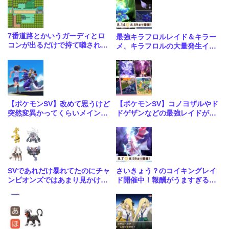
7番道路とかいうガーディとロ
最強キラフロルレイド＆キラー
コンが出るだけで持て囃されて
メ、キラフロルの大量発生イベ
いる道路
ント開催中！
【ポケモンSV】改めて思うけど
【ポケモンSV】コノヨザルやド
突然変異かってくらいメインス
ドゲザンなどの最強レイドが4
トーリーがめちゃくちゃいい
週連続で開催！合わせて大量発
生も
SVであれだけ暴れてたのにチャ
さいきょう？のコイキングレイ
ンピオンズではあまり見かけな
ド開催中！報酬がうますぎる神
いな…
レイドきたな