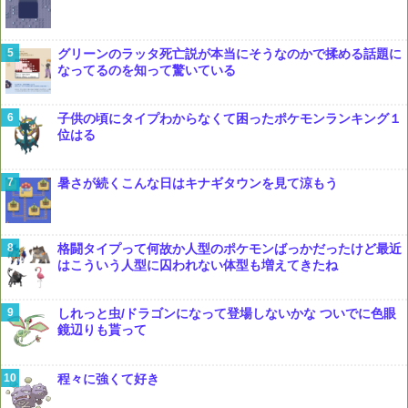
グリーンのラッタ死亡説が本当にそうなのかで揉める話題に
なってるのを知って驚いている
子供の頃にタイプわからなくて困ったポケモンランキング１
位はる
暑さが続くこんな日はキナギタウンを見て涼もう
格闘タイプって何故か人型のポケモンばっかだったけど最近
はこういう人型に囚われない体型も増えてきたね
しれっと虫/ドラゴンになって登場しないかな ついでに色眼
鏡辺りも貰って
程々に強くて好き