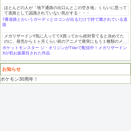
ほとんどの人が「地下通路の出口んとこの空き地」くらいに思って
て道路として認識されていない気がする・・・
7番道路とかいうガーディとロコンが出るだけで持て囃されている道
路
メガリザードンY気に入っててX買ってから絶対育てると決めてた
のに、発売から１ヶ月くらい前のアニメで唐突にもう１種類のメガ
リザードンが発表されてバージョンによって違うと唐突に発表され
ポケットモンスター ジ・オリジンがTVerで配信中！メガリザードン
た時はガッカリしたな...
Xが初お披露目された作品
お知らせ
ポケモン30周年！