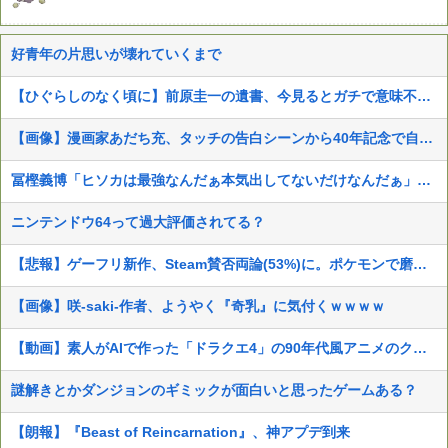
好青年の片思いが壊れていくまで
【ひぐらしのなく頃に】前原圭一の遺書、今見るとガチで意味不明すぎるｗｗｗｗｗｗｗｗｗｗｗ
【画像】漫画家あだち充、タッチの告白シーンから40年記念で自分自身が浅倉南になりきり投稿
冨樫義博「ヒソカは最強なんだぁ本気出してないだけなんだぁ」←こいつのこの情熱なんなの？
ニンテンドウ64って過大評価されてる？
【悲報】ゲーフリ新作、Steam賛否両論(53%)に。ポケモンで磨いた技術力…
【画像】咲-saki-作者、ようやく『奇乳』に気付くｗｗｗｗ
【動画】素人がAIで作った「ドラクエ4」の90年代風アニメのクオリティが凄すぎる件
謎解きとかダンジョンのギミックが面白いと思ったゲームある？
【朗報】『Beast of Reincarnation』、神アプデ到来