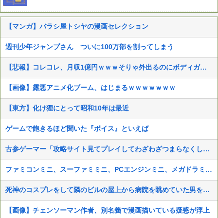
【マンガ】バラシ屋トシヤの漫画セレクション
週刊少年ジャンプさん ついに100万部を割ってしまう
【悲報】コレコレ、月収1億円ｗｗｗそりゃ外出るのにボディガードつけるわ…
【画像】露悪アニメ化ブーム、はじまるｗｗｗｗｗｗｗ
【東方】化け狸にとって昭和10年は最近
ゲームで飽きるほど聞いた『ボイス』といえば
古参ゲーマー「攻略サイト見てプレイしてわざわざつまらなくしてどうするの？」←これ
ファミコンミニ、スーファミミニ、PCエンジンミニ、メガドラミニ、ネオジオミニ
死神のコスプレをして隣のビルの屋上から病院を眺めていた男を逮捕ｗｗｗ
【画像】チェンソーマン作者、別名義で漫画描いている疑惑が浮上