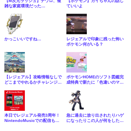
【M次元ラッシュ】デウロ、複
【ポケモン】カイちゃんの話し
雑な家庭環境だった…
ていいよ
かっこいいですね…
レジェアルで印象に残った怖い
ポケモン何がいる？
【レジェアル】攻略情報なしで
ポケモンHOMEのソフト図鑑完
どこまでやれるかチャレンジし
成特典で新たに「色違いのマナ
てみました
フィ」「色違いのラブトロス」
が配布決定！
本日でレジェアル発売3周年！
急に過去に放り出されたりハゲ
NintendoMusicでの配信もき
になったりこの人が何をしたっ
たぞ
ていんだ