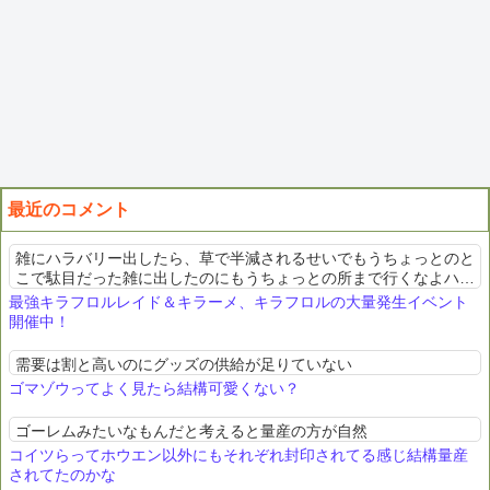
最近のコメント
雑にハラバリー出したら、草で半減されるせいでもうちょっとのと
こで駄目だった雑に出したのにもうちょっとの所まで行くなよハラ
バリーお前、便利か
最強キラフロルレイド＆キラーメ、キラフロルの大量発生イベント
開催中！
需要は割と高いのにグッズの供給が足りていない
ゴマゾウってよく見たら結構可愛くない？
ゴーレムみたいなもんだと考えると量産の方が自然
コイツらってホウエン以外にもそれぞれ封印されてる感じ結構量産
されてたのかな