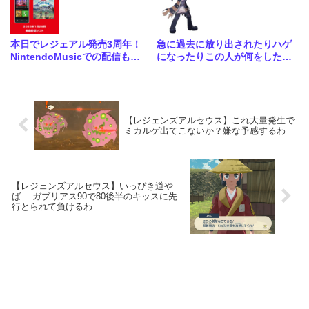
本日でレジェアル発売3周年！
急に過去に放り出されたりハゲ
NintendoMusicでの配信もき
になったりこの人が何をしたっ
たぞ
ていんだ
【レジェンズアルセウス】これ大量発生で
ミカルゲ出てこないか？嫌な予感するわ
【レジェンズアルセウス】いっぴき道や
ば… ガブリアス90で80後半のキッスに先
行とられて負けるわ