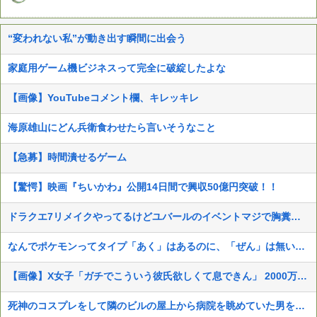
“変われない私”が動き出す瞬間に出会う
家庭用ゲーム機ビジネスって完全に破綻したよな
【画像】YouTubeコメント欄、キレッキレ
海原雄山にどん兵衛食わせたら言いそうなこと
【急募】時間潰せるゲーム
【驚愕】映画『ちいかわ』公開14日間で興収50億円突破！！
ドラクエ7リメイクやってるけどユバールのイベントマジで胸糞だなｗ
なんでポケモンってタイプ「あく」はあるのに、「ぜん」は無いの？
【画像】X女子「ガチでこういう彼氏欲しくて息できん」 2000万バズ
死神のコスプレをして隣のビルの屋上から病院を眺めていた男を逮捕ｗｗｗ