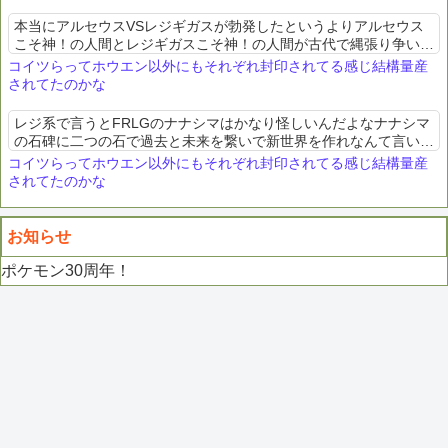
本当にアルセウスVSレジギガスが勃発したというよりアルセウス
こそ神！の人間とレジギガスこそ神！の人間が古代で縄張り争いし
てたと見た方がいいんじゃないかな
コイツらってホウエン以外にもそれぞれ封印されてる感じ結構量産
されてたのかな
レジ系で言うとFRLGのナナシマはかなり怪しいんだよなナナシマ
の石碑に二つの石で過去と未来を繋いで新世界を作れなんて言い出
すダイパやレジェアルやってたらどう考えてもヤベェこと言っちゃ
コイツらってホウエン以外にもそれぞれ封印されてる感じ結構量産
ってる石碑と点字の...
されてたのかな
お知らせ
ポケモン30周年！