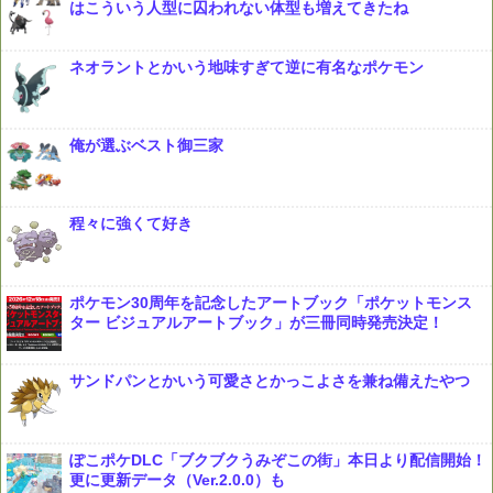
はこういう人型に囚われない体型も増えてきたね
ネオラントとかいう地味すぎて逆に有名なポケモン
俺が選ぶベスト御三家
程々に強くて好き
ポケモン30周年を記念したアートブック「ポケットモンス
ター ビジュアルアートブック」が三冊同時発売決定！
サンドパンとかいう可愛さとかっこよさを兼ね備えたやつ
ぽこポケDLC「ブクブクうみぞこの街」本日より配信開始！
更に更新データ（Ver.2.0.0）も