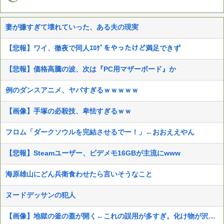
妻が嫌すぎて壊れていった、ある夫の現実
【悲報】ワイ、徹夜で同人ｴﾛｹﾞをやったけど満足できず
【悲報】価格高騰の波、次は『PC用マザーボード』か
例のダンスアニメ、ヤバすぎるｗｗｗｗｗ
【画像】手塚の必殺技、卑怯すぎるｗｗ
フロム「ダークソウルを完結させるでー！」←おおええやん
【悲報】Steamユーザー、ビデメモ16GBが主流にwww
海原雄山にどん兵衛食わせたら言いそうなこと
ヌードデッサンの犯人
【画像】地獄の釜の蓋が開く←これの誤用が多すぎ。化け物が沢山出てくるイメージ持ってる奴間違ってるぞ