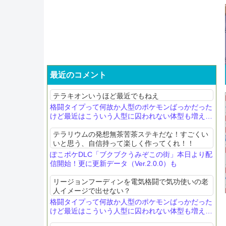
最近のコメント
テラキオンいうほど最近でもねえ
格闘タイプって何故か人型のポケモンばっかだった
けど最近はこういう人型に囚われない体型も増えて
きたね
テラリウムの発想無茶苦茶ステキだな！すごくい
いと思う、自信持って楽しく作ってくれ！！
ぽこポケDLC「ブクブクうみぞこの街」本日より配
信開始！更に更新データ（Ver.2.0.0）も
リージョンフーディンを電気格闘で気功使いの老
人イメージで出せない？
格闘タイプって何故か人型のポケモンばっかだった
けど最近はこういう人型に囚われない体型も増えて
きたね