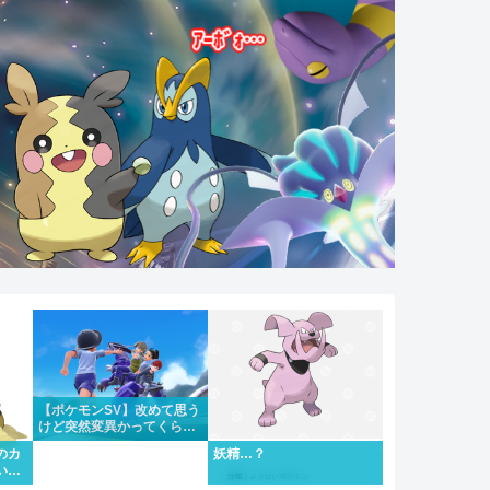
【ポケモンSV】改めて思う
けど突然変異かってくらい
メインストーリーがめちゃ
のカ
妖精…？
くちゃいい
い