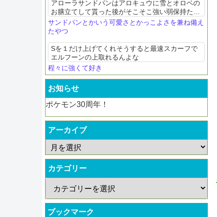
アローラサンドパンはアロキュウに雪とオロベの
お膳立てして貰った後がそこそこ強い弱保持たせ
て爪研ぎアクセルが決まれば気持ち良い
サンドパンとかいう可愛さとかっこよさを兼ね備え
たやつ
Sを１だけ上げてくれそうすると最速スカーフで
エルフーンの上取れるんよな
程々に強くて好き
お知らせ
ポケモン30周年！
アーカイブ
カテゴリー
ブックマーク