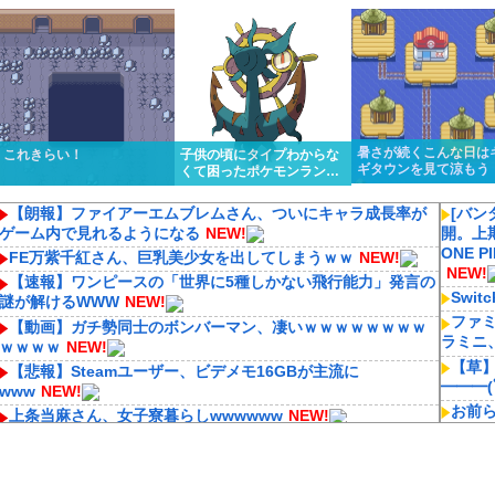
くっと優勝しちゃうけど…
ってるんだけど…
暑さが続くこんな日は
これきらい！
子供の頃にタイプわからな
ギタウンを見て涼もう
くて困ったポケモンランキ
ング１位はる
【朗報】ファイアーエムブレムさん、ついにキャラ成長率が
[バン
ゲーム内で見れるようになる
NEW!
開。上
ONE
FE万紫千紅さん、巨乳美少女を出してしまうｗｗ
NEW!
NEW!
【速報】ワンピースの「世界に5種しかない飛行能力」発言の
Swi
謎が解けるWWW
NEW!
ファ
【動画】ガチ勢同士のボンバーマン、凄いｗｗｗｗｗｗｗｗ
ラミニ
ｗｗｗｗ
NEW!
【草】
【悲報】Steamユーザー、ビデメモ16GBが主流に
━━━(ﾟ
www
NEW!
お前
上条当麻さん、女子寮暮らしwwwwww
NEW!
技
NEW
【悲報】オタクの高齢化問題、深刻
NEW!
【ウ
【急募】経験上、クズが多かった血液型ｗｗｗｗ
NEW!
【速報】ワンピースの「世界に5種しかない飛行能力」発言の