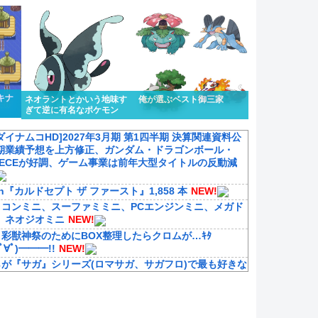
キナ
ネオラントとかいう地味す
俺が選ぶベスト御三家
ぎて逆に有名なポケモン
ダイナムコHD]2027年3月期 第1四半期 決算関連資料公
期業績予想を上方修正、ガンダム・ドラゴンボール・
 PIECEが好調、ゲーム事業は前年大型タイトルの反動減
tch『カルドセプト ザ ファースト』1,858 本
NEW!
ミコンミニ、スーファミミニ、PCエンジンミニ、メガド
、ネオジオミニ
NEW!
彩獣神祭のためにBOX整理したらクロムが…ｷﾀ
∀ﾟ)━━━!!
NEW!
らが『サガ』シリーズ(ロマサガ、サガフロ)で最も好きな
!
マ娘】ライトハローのやり口を評価するダスカツ
NEW!