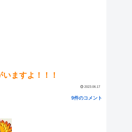
マ娘】セイちゃんの攻撃力を見よ！！！
NEW!
マ娘】今日はボサボサな忠犬ミラ公たち
NEW!
王情報】8月12日（水）は遊☆戯☆王SEVENS 第14話
6話を配信決定！
NEW!
LOH】スピ3は切れ者不要という結論に達した
NEW!
ed by livedoor 相互RSS
がいますよ！！！
2023.06.17
9件のコメント