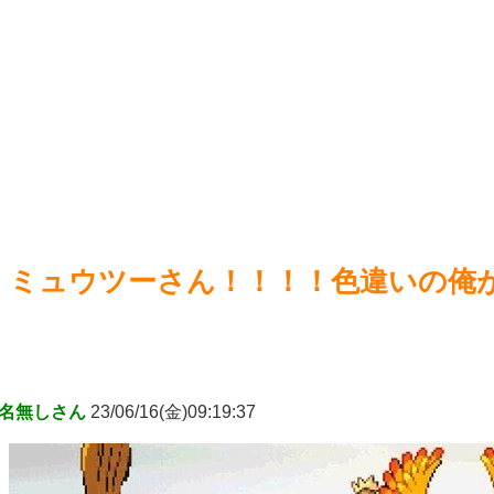
【ウ
謎が解けるWWW
NEW!
【ウ
【悲報画像】ブルーロックになんJ民とドッピュン孕ませ男登
【遊戯
場www
NEW!
～第2
【8月
Powered by livedoor 相互RSS
Power
ミュウツーさん！！！！色違いの俺
名無しさん
23/06/16(金)09:19:37