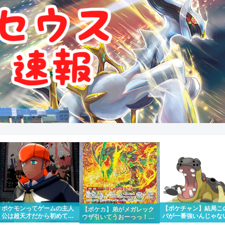
ポケモンってゲームの主人
【ポケチャン】結局こ
【ポケカ】弟がメガレック
公は超天才だから初めて出
バが一番強いんじゃな
ウザ引いてうおーっっ！！
場したポケモンリーグもさ
か？
かっけー！！って一緒にな