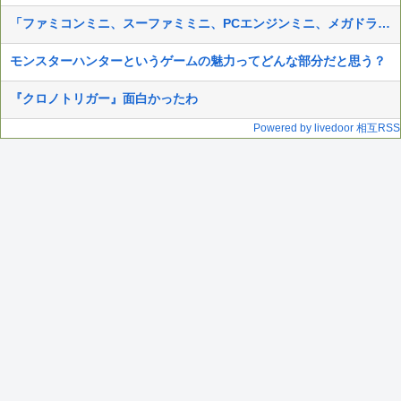
「ファミコンミニ、スーファミミニ、PCエンジンミニ、メガドラミニ、ネオジオミニ」って
モンスターハンターというゲームの魅力ってどんな部分だと思う？
『クロノトリガー』面白かったわ
Powered by livedoor 相互RSS