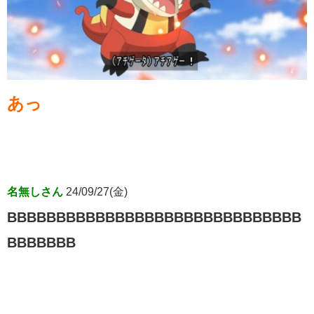
あっ
名無しさん
24/09/27(金)
BBBBBBBBBBBBBBBBBBBBBBBBBBBBBB
BBBBBBB