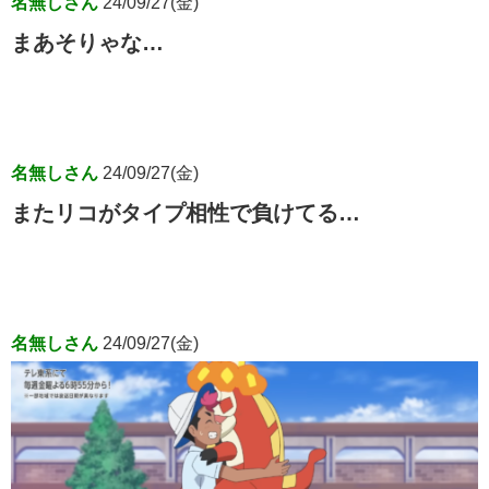
名無しさん
24/09/27(金)
まあそりゃな…
名無しさん
24/09/27(金)
またリコがタイプ相性で負けてる…
名無しさん
24/09/27(金)