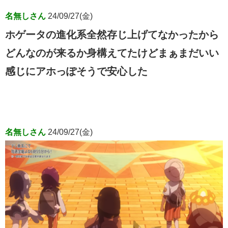
名無しさん
24/09/27(金)
ホゲータの進化系全然存じ上げてなかったから
どんなのが来るか身構えてたけどまぁまだいい
感じにアホっぽそうで安心した
名無しさん
24/09/27(金)