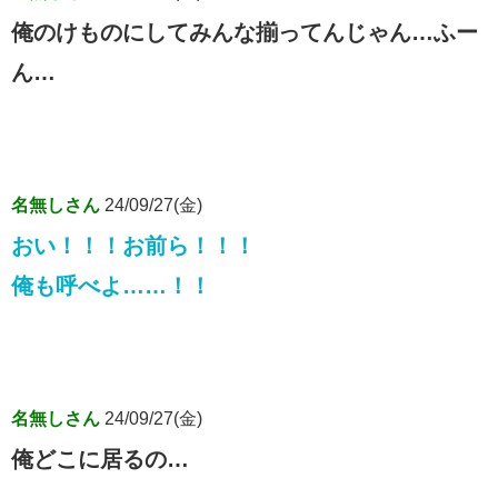
俺のけものにしてみんな揃ってんじゃん…ふー
ん…
名無しさん
24/09/27(金)
おい！！！お前ら！！！
俺も呼べよ……！！
名無しさん
24/09/27(金)
俺どこに居るの…