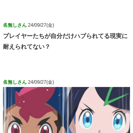
名無しさん
24/09/27(金)
プレイヤーたちが自分だけハブられてる現実に
耐えられてない？
名無しさん
24/09/27(金)