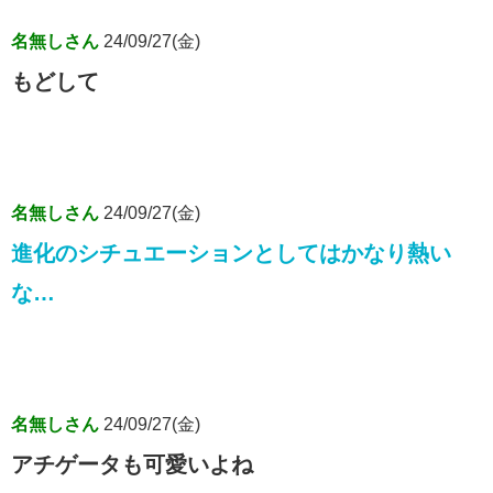
名無しさん
24/09/27(金)
もどして
名無しさん
24/09/27(金)
進化のシチュエーションとしてはかなり熱い
な…
名無しさん
24/09/27(金)
アチゲータも可愛いよね