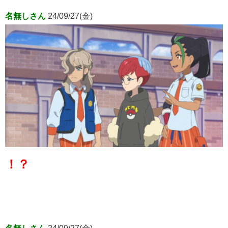
名無しさん
24/09/27(金)
！？