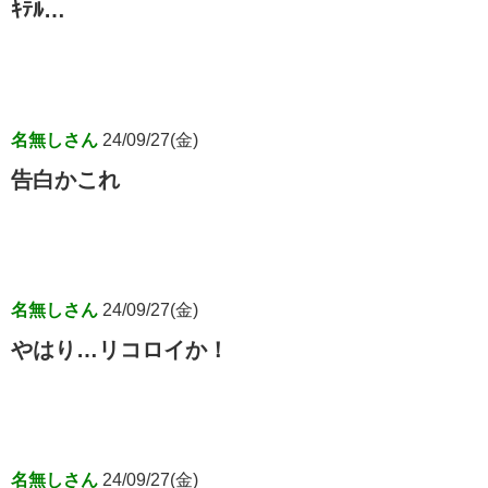
ｷﾃﾙ…
名無しさん
24/09/27(金)
告白かこれ
名無しさん
24/09/27(金)
やはり…リコロイか！
名無しさん
24/09/27(金)