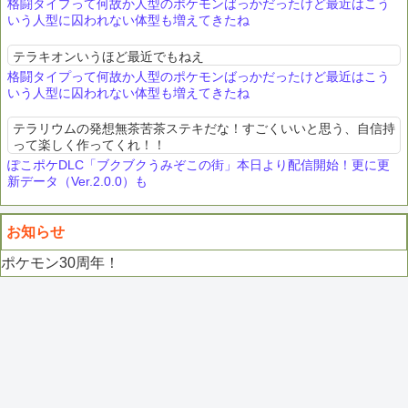
格闘タイプって何故か人型のポケモンばっかだったけど最近はこう
いう人型に囚われない体型も増えてきたね
テラキオンいうほど最近でもねえ
格闘タイプって何故か人型のポケモンばっかだったけど最近はこう
いう人型に囚われない体型も増えてきたね
テラリウムの発想無茶苦茶ステキだな！すごくいいと思う、自信持
って楽しく作ってくれ！！
ぽこポケDLC「ブクブクうみぞこの街」本日より配信開始！更に更
新データ（Ver.2.0.0）も
お知らせ
ポケモン30周年！