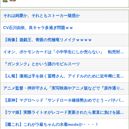
それは純愛か、それともストーカー疑惑か
CV石川由依、良キャラ多過ぎ問題ｗｗ
【画像】遊戯王、青眼の究極竜リメイクｗｗｗｗ
イオン、ポケモンカードは「小中学生にしか売らない」 転売対策の決断が「素晴らしい」
『ガンタンク』とかいう謎のモビルスーツ
【ん報】漫画は手を抜く冨樫さん、アイドルのために近年稀に見る美麗イラストを描くww
アニメ監督・押井守さん「実写映画やアニメ版などで『原作通りでよかった』なんて感想はとんでもない無知蒙昧な思考」
【原神】マグロヘッド「サンドローネ確保勢おめでとう～パチパチ」って動画出してて草
【ウマ娘】実際ライトオがレコード更新されたら素直に負けを認めて称賛しそうだよな
【艦これ】これがラ級ちゃんの水着modeか・・・！