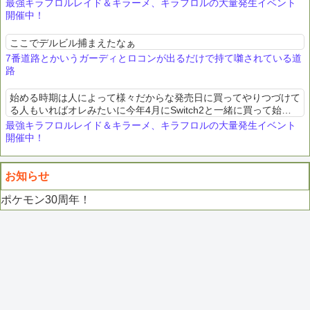
最強キラフロルレイド＆キラーメ、キラフロルの大量発生イベント
開催中！
ここでデルビル捕まえたなぁ
7番道路とかいうガーディとロコンが出るだけで持て囃されている道
路
始める時期は人によって様々だからな発売日に買ってやりつづけて
る人もいればオレみたいに今年4月にSwitch2と一緒に買って始め
たヤツもいる
最強キラフロルレイド＆キラーメ、キラフロルの大量発生イベント
開催中！
お知らせ
ポケモン30周年！