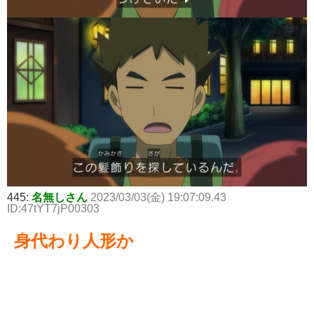
445:
名無しさん
2023/03/03(金) 19:07:09.43
ID:47tYT7jP00303
身代わり人形か