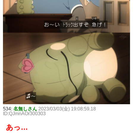
534:
名無しさん
2023/03/03(金) 19:08:59.18
ID:QJmnAOr300303
あっ…