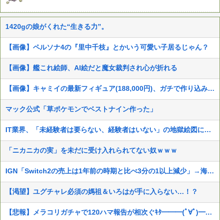
1420gの娘がくれた“生きる力”。
【画像】ペルソナ4の『里中千枝』とかいう可愛い子居るじゃん？
【画像】艦これ絵師、AI絵だと魔女裁判され心が折れる
【画像】キャミイの最新フィギュア(188,000円)、ガチで作り込みがエグすぎる
マック公式「草ポケモンでベストナイン作った」
IT業界、「未経験者は要らない、経験者はいない」の地獄絵図にwww
「ニカニカの実」を未だに受け入れられてない奴ｗｗｗ
IGN「Switch2の売上は1年前の時期と比べ3分の1以上減少」→海外ファン流石にXでブチギレwwwwww
【渇望】ユグチャレ必須の媽祖＆いろはが手に入らない…！？
【悲報】メラコリガチャで120ハマ報告が相次ぐｷﾀ━━━(ﾟ∀ﾟ)━━━!!