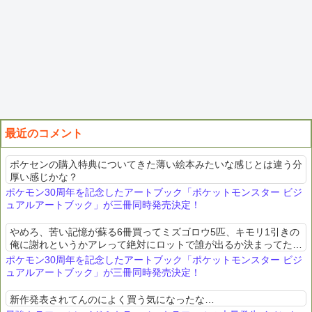
最近のコメント
ポケセンの購入特典についてきた薄い絵本みたいな感じとは違う分
厚い感じかな？
ポケモン30周年を記念したアートブック「ポケットモンスター ビジ
ュアルアートブック」が三冊同時発売決定！
やめろ、苦い記憶が蘇る6冊買ってミズゴロウ5匹、キモリ1引きの
俺に謝れというかアレって絶対にロットで誰が出るか決まってたよ
ね？遠方の友達とか3冊買って全部かそくアチャモだったし
ポケモン30周年を記念したアートブック「ポケットモンスター ビジ
ュアルアートブック」が三冊同時発売決定！
新作発表されてんのによく買う気になったな…