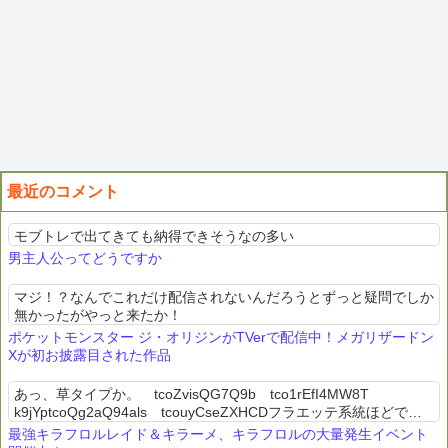
最近のコメント
モブトレで出てきても納得できそうなの多い
男主人公ってどうですか
マジ！？なんでこれだけ配信されないんだろうとずっと疑問でしか
無かったがやっと来たか！
ポケットモンスター ジ・オリジンがTVerで配信中！メガリザードン
Xが初お披露目された作品
あっ、草タイプか。 tcoZvisQG7Q9b tco1rEfI4MW8T
k9jYptcoQg2aQ94als tcouyCseZXHCDフラエッテ系統ほどでは
ないにしろ草タイプに見えるからか蕾がマ...
最強キラフロルレイド＆キラーメ、キラフロルの大量発生イベント