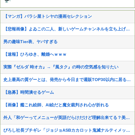
【マンガ】バラシ屋トシヤの漫画セレクション
【悲報画像】よゐこの二人、新しいゲームチャンネルを立ち上げるwwww
男の趣味Tier表、ヤバすぎる
【速報】ひろゆき、離婚へｗｗｗ
実際『ゼルダ 時オカ』→『風タク』の時の空気感を知りたい
史上最高の質ゲーとは、発売から今日まで週販TOP30以内に居るあつ森、スマブラSP、マイクラ、マリカ8DX
【急募】時間潰せるゲーム
【画像】艦これ絵師、AI絵だと魔女裁判され心が折れる
外人「和ゲーってメニューが英語だらけだけど理解出来てる？美的センスでわざとそうしてる？」
ぴろし社長ブチギレ「ジョジョASBカカロット鬼滅ナルティメット作ったのにジャンブ公式にブロックされたんだが⁉」